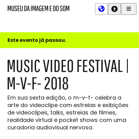
Men
MIS
Museu
Prin
da
Imagem
e
do
Este evento já passou.
Som
MUSIC VIDEO FESTIVAL |
M-V-F- 2018
Em sua sexta edição, o m-v-f- celebra a
arte do videoclipe com estreias e exibições
de videoclipes, talks, estreias de filmes,
realidade virtual e pocket shows com uma
curadoria audiovisual nervosa.