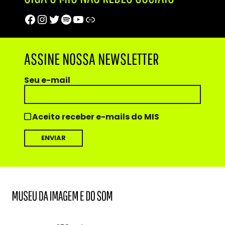
Facebook
Instagram
Twitter
Spotify
Youtube
Trip Advisor
ASSINE NOSSA NEWSLETTER
Seu e-mail
Aceito receber e-mails do MIS
MIS
Museu
da