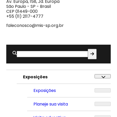
Imagem
Av. Europa, 158, Jd. Europa
e
São Paulo - SP - Brasil
do
CEP 01449-000
Som
+55 (11) 2117-4777
faleconosco@mis-sp.org.br
Buscar
por:
Exposições
Exposições
Planeje sua visita