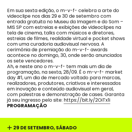
Em sua sexta edição, o m-v-f- celebra a arte do
videoclipe nos dias 29 e 30 de setembro com
entrada gratuita no Museu da Imagem e do Som –
MIS SP com estreias e exibições de videoclipes na
tela de cinema, talks com músicos e diretores,
estreias de filmes, realidade virtual e pocket shows
com uma curadoria audiovisual nervosa. A
cerimônia de premiação do m-v-f- awards
acontece no domingo, 30, onde serão anunciados
os sete vencedores.
Ah, e neste ano o m-v-f- tem mais um dia de
programação, na sexta, 28/09. É o m-v-f- market
day #1, um dia de mercado voltado para marcas,
realizadores, produtores, criativos e interessados
em inovação e conteúdo audiovisual em geral,
com palestras e demonstração de cases. Garanta
já seu ingresso pelo site:
https://bit.ly/2OiTx1i
PROGRAMAÇÃO
29 DE SETEMBRO, SÁBADO