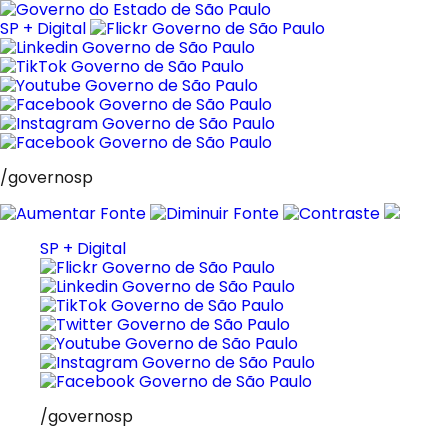
Pular
para
SP + Digital
o
conteúdo
/governosp
SP + Digital
/governosp