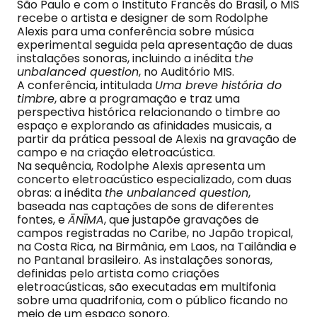
São Paulo e com o Instituto Francês do Brasil, o MIS
recebe o artista e designer de som Rodolphe
Alexis para uma conferência sobre música
experimental seguida pela apresentação de duas
instalações sonoras, incluindo a inédita t
he
unbalanced question
, no Auditório MIS.
A conferência, intitulada
Uma breve história do
timbre
, abre a programação e traz uma
perspectiva histórica relacionando o timbre ao
espaço e explorando as afinidades musicais, a
partir da prática pessoal de Alexis na gravação de
campo e na criação eletroacústica.
Na sequência, Rodolphe Alexis apresenta um
concerto eletroacústico especializado, com duas
obras: a inédita
the unbalanced question
,
baseada nas captações de sons de diferentes
fontes, e
ĀNĪMA
, que justapõe gravações de
campos registradas no Caribe, no Japão tropical,
na Costa Rica, na Birmânia, em Laos, na Tailândia e
no Pantanal brasileiro. As instalações sonoras,
definidas pelo artista como criações
eletroacústicas, são executadas em multifonia
sobre uma quadrifonia, com o público ficando no
meio de um espaço sonoro.