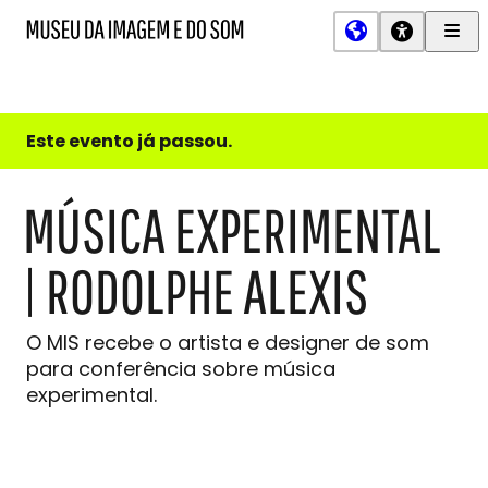
Men
MIS
Museu
Prin
da
Imagem
e
do
Este evento já passou.
Som
MÚSICA EXPERIMENTAL
| RODOLPHE ALEXIS
O MIS recebe o artista e designer de som
para conferência sobre música
experimental.