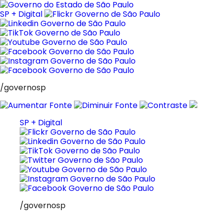
Pular
para
SP + Digital
o
conteúdo
/governosp
SP + Digital
/governosp