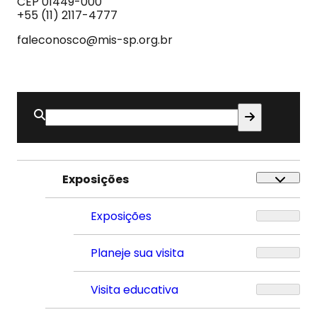
CEP 01449-000
Som
+55 (11) 2117-4777
faleconosco@mis-sp.org.br
Buscar
por:
Exposições
Exposições
Planeje sua visita
Visita educativa