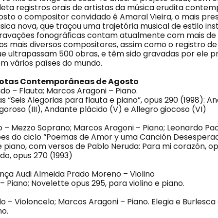
leta registros orais de artistas da música erudita conte
osto o compositor convidado é Amaral Vieira, o mais pre
ca nova, que traçou uma trajetória musical de estilo ins
gravações fonográficas contam atualmente com mais de 1
os mais diversos compositores, assim como o registro de
e ultrapassam 500 obras, e têm sido gravadas por ele pr
 em vários países do mundo.
otas Contemporâneas de Agosto
do – Flauta; Marcos Aragoni – Piano.
 “Seis Alegorias para flauta e piano”, opus 290 (1998): A
igoroso (III), Andante plácido (V) e Allegro giocoso (VI)
 – Mezzo Soprano; Marcos Aragoni – Piano; Leonardo Pace
es do ciclo “Poemas de Amor y uma Canción Desesperad
piano, com versos de Pablo Neruda: Para mi corazón, op
do, opus 270 (1993)
nça Audi Almeida Prado Moreno – Violino
 Piano; Novelette opus 295, para violino e piano.
 – Violoncelo; Marcos Aragoni – Piano. Elegia e Burlesca 
no.