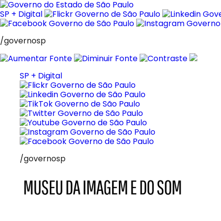
Pular
para
SP + Digital
o
conteúdo
/governosp
SP + Digital
/governosp
MIS
Museu
da
Imagem