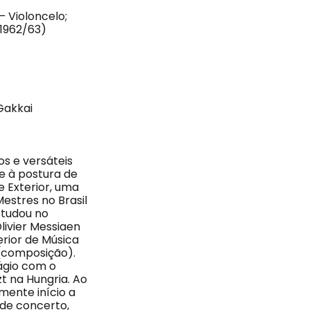
 Violoncelo;
(1962/63)
Gakkai
s e versáteis
se à postura de
e Exterior, uma
estres no Brasil
studou no
livier Messiaen
rior de Música
(composição).
tágio com o
zt na Hungria. Ao
mente início a
 de concerto,