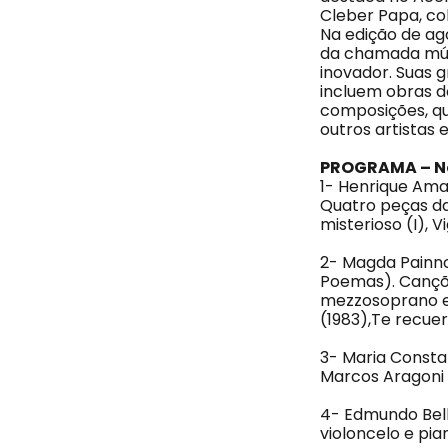
Cleber Papa, co
Na edição de ag
da chamada músi
inovador. Suas 
incluem obras d
composições, qu
outros artistas
PROGRAMA – N
1- Henrique Ama
Quatro peças das
misterioso (I), V
2- Magda Painno
Poemas). Cançõ
mezzosoprano e 
(1983),Te recuer
3- Maria Consta
Marcos Aragoni –
4- Edmundo Bello
violoncelo e pia