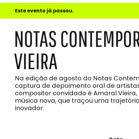
e
Este evento já passou.
do
Som
NOTAS CONTEMPOR
VIEIRA
Na edição de agosto do Notas Contemp
captura de depoimento oral de artist
compositor convidado é Amaral Vieira
música nova, que traçou uma trajetória 
inovador.