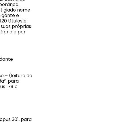
mporânea.
stigiado nome
tigante e
20 títulos e
 suas próprias
óprio e por
ndante
 – (leitura de
a”, para
us 179 b
opus 301, para