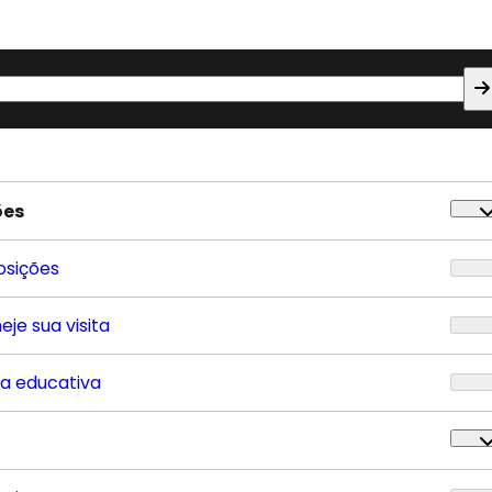
ões
osições
eje sua visita
ta educativa