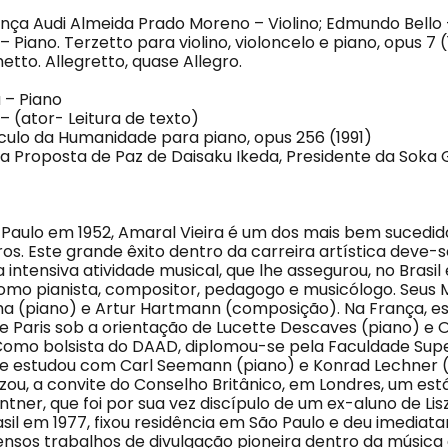
nça Audi Almeida Prado Moreno – Violino; Edmundo Bello –
 Piano. Terzetto para violino, violoncelo e piano, opus 7 
etto. Allegretto, quase Allegro.
 – Piano
– (ator- Leitura de texto)
culo da Humanidade para piano, opus 256 (1991)
na Proposta de Paz de Daisaku Ikeda, Presidente da Soka 
Paulo em 1952, Amaral Vieira é um dos mais bem sucedido
ros. Este grande êxito dentro da carreira artística deve-
 intensiva atividade musical, que lhe assegurou, no Brasil 
como pianista, compositor, pedagogo e musicólogo. Seus M
ma (piano) e Artur Hartmann (composição). Na França, e
e Paris sob a orientação de Lucette Descaves (piano) e O
omo bolsista do DAAD, diplomou-se pela Faculdade Supe
de estudou com Carl Seemann (piano) e Konrad Lechner 
izou, a convite do Conselho Britânico, em Londres, um es
entner, que foi por sua vez discípulo de um ex-aluno de Lis
sil em 1977, fixou residência em São Paulo e deu imediata
ensos trabalhos de divulgação pioneira dentro da música