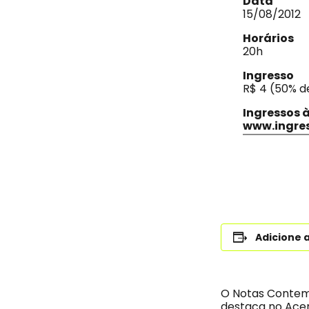
Data
15/08/2012
Horários
20h
Ingresso
R$ 4 (50% d
Ingressos 
www.ingre
Adicione 
O Notas Contemp
destaca no Acer