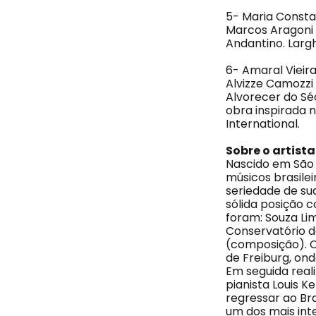
5- Maria Consta
Marcos Aragoni –
Andantino. Largh
6- Amaral Vieira
Alvizze Camozzi 
Alvorecer do Sé
obra inspirada 
International.
Sobre o artista
Nascido em São 
músicos brasilei
seriedade de sua
sólida posição 
foram: Souza Li
Conservatório d
(composição). C
de Freiburg, on
Em seguida real
pianista Louis K
regressar ao Bra
um dos mais int