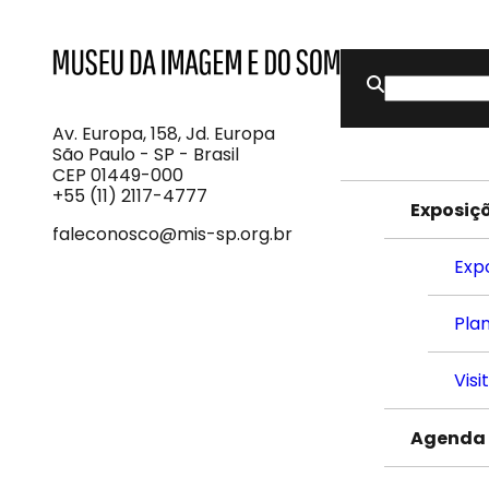
Buscar
MIS
Museu
por:
da
Imagem
Av. Europa, 158, Jd. Europa
e
São Paulo - SP - Brasil
do
CEP 01449-000
Som
+55 (11) 2117-4777
Exposiç
faleconosco@mis-sp.org.br
Exp
Plan
Visi
Agenda