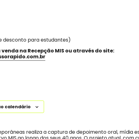
e desconto para estudantes)
à venda na Recepção MIS ou através do site:
ssorapido.com.br
ao calendário
orâneas realiza a captura de depoimento oral, mídia es
vo MIS ao longo dos seus 40 anos. O projeto atual, com c