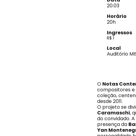
20.03
Horário
20h
Ingressos
R$ 1
Local
Auditório MI
O
Notas Cont
compositores e i
coleção, centena
desde 2011.
O projeto se div
Caramaschi
, 
do convidado. A
presença da
Ba
Yan Monteneg
personalidade h