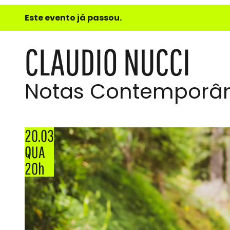
e
Este evento já passou.
do
Som
CLAUDIO NUCCI
Notas Contemporâ
20.03
QUA
20h