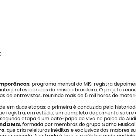
S
emporâneas
, programa mensal do MIS, registra depoime
ntérpretes icônicos da música brasileira. O projeto reún
s de entrevistas, reunindo mais de 5 mil horas de materi
ide em duas etapas: a primeira é conduzida pela historia
que registra, em estúdio, um completo depoimento sobre 
 segunda etapa é um bate-papo ao vivo no palco do Audi
nda MIS
, formada por membros do grupo Gama Musical e
ro
, que cria releituras inéditas e exclusivas dos maiores 
omenageada. A entrada é livre, e o público pode partici