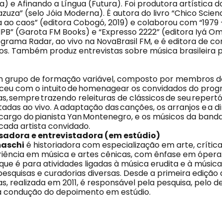
ra) e Afinando a Língua (Futura). Foi produtora artística
zuza” (selo Jóia Moderna). É autora do livro “Chico Scie
 ao caos” (editora Cobogó, 2019) e colaborou com “1979
MPB” (Garota FM Books) e “Expresso 2222” (editora Iyá Om
grama Radar, ao vivo na NovaBrasil FM, e é editora de co
los. Também produz entrevistas sobre música brasileira 
 grupo de formação variável, composto por membros 
sceu com o intuito de homenagear os convidados do pro
sempre trazendo releituras de clássicos de seu repertóri
utadas ao vivo. A adaptação das canções, os arranjos e a d
 cargo do pianista Yan Montenegro, e os músicos da ban
ada artista convidado.
sadora e entrevistadora (em estúdio)
aschi
é historiadora com especialização em arte, crítica
iência em música e artes cênicas, com ênfase em óper
que é para atividades ligadas à música erudita e à músic
 pesquisas e curadorias diversas. Desde a primeira edição
 realizada em 2011, é responsável pela pesquisa, pelo 
la condução do depoimento em estúdio.