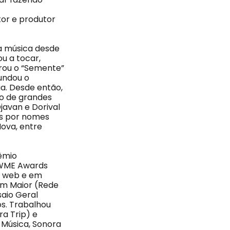
or e produtor
la música desde
u a tocar,
grou o “Semente”
fundou o
ia. Desde então,
do de grandes
javan e Dorival
as por nomes
Nova, entre
rêmio
o WME Awards
na web e em
om Maior (Rede
saio Geral
os. Trabalhou
ra Trip) e
a Música, Sonora