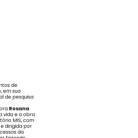
ntos de
e, em sua
al de pesquisa
dora
Rosana
a vida e a obra
tório MIS, com
 dirigida por
sucessos da
par fazendo