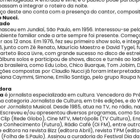
assam a integrar o roteiro da noite.
ço deste ano conta com a presença do cantor, composit
 Nucci.
dado
nasceu em Jundiaí, São Paulo, em 1956. Interessou-se pe
biente familiar onde a arte sempre foi presente. Começo
aos 12 anos. Em 1976, fez seu primeiro show solo, e inte
8, junto com Zé Renato, Maurício Maestro e David Tygel, 
uarteto Boca Livre, com grande sucesso no disco de estre
álbuns solos e participou de shows, discos e turnês ao la
 brasileira, como Edu Lobo, Chico Buarque, Tom Jobim, D
ões compostas por Claudio Nucci já foram interpretad
, Nana Caymmi, Simone, Emílio Santigo, pelo grupo Roupa 
dora
ia
é jornalista especializada em cultura. Vencedora do P
 categoria Jornalista de Cultura, em três edições, e d
r Jornalista Musical. Desde 1985, atua na TV, no rádio, 
 Escreveu e/ou apresentou diversos programas, como S
Clip (Rede Globo), Cine MTV, Metrópolis (TV Cultura), En
ne Conhecimento (Futura), Rádio Café (Oi FM), entre outr
editora na revista Bizz (editora Abril), revista TPM (edito
 (Folha de S.Paulo). Assinou a curadoria do Festival Dia d