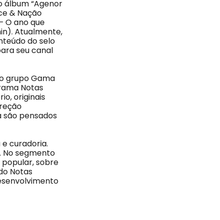
 do álbum “Agenor
nce & Nação
 – O ano que
in). Atualmente,
nteúdo do selo
para seu canal
do grupo Gama
grama Notas
o, originais
ireção
da são pensados
 e curadoria.
a. No segmento
a popular, sobre
 do Notas
desenvolvimento