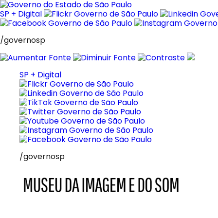
Pular
para
SP + Digital
o
conteúdo
/governosp
SP + Digital
/governosp
MIS
Museu
da
Imagem