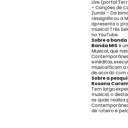
Live (portal Ter
– Canções de Ca
Zumbi – Da lama
ressignificou a 
apresenta o pro
musical Três Se
no YouTube.
Sobre a banda
Banda MIS
é um
Musical, que na
Contemporâneas, 
e inéditas, exec
musical ficam a
de acordo com c
Sobre a pesqui
Rosana Caram
Tem larga exper
musical, o desta
as quais realiza
Contemporâneas,
de roteiro e pe