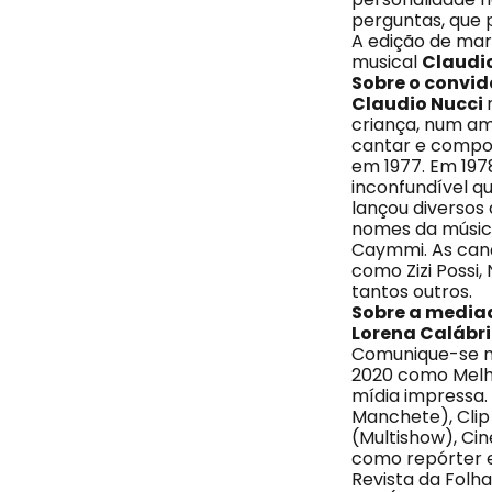
perguntas, que p
A edição de mar
musical
Claudio
Sobre o convi
Claudio Nucci
criança, num am
cantar e compor 
em 1977. Em 197
inconfundível q
lançou diversos 
nomes da música
Caymmi. As canç
como Zizi Possi
tantos outros.
Sobre a media
Lorena Calábr
Comunique-se na
2020 como Melho
mídia impressa.
Manchete), Clip 
(Multishow), Ci
como repórter e 
Revista da Folha