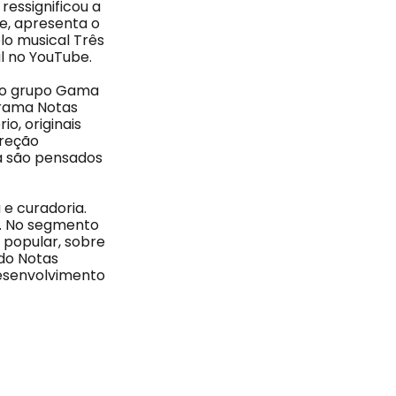
ressignificou a
e, apresenta o
lo musical Três
al no YouTube.
do grupo Gama
grama Notas
o, originais
ireção
da são pensados
 e curadoria.
a. No segmento
a popular, sobre
 do Notas
desenvolvimento