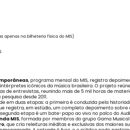
as apenas na bilheteria física do MIS)
S
emporâneas
, programa mensal do MIS, registra depoime
ntérpretes icônicos da música brasileira. O projeto reún
s de entrevistas, reunindo mais de 5 mil horas de materi
 pesquisa desde 2011.
ide em duas etapas: a primeira é conduzida pela historia
que registra, em estúdio, um completo depoimento sobre 
 segunda etapa é um bate-papo ao vivo no palco do Audi
nda MIS
, formada por membros do grupo Gama Musical e
ro
, que cria releituras inéditas e exclusivas dos maiores 
omenageada. A entrada é livre, e o público pode partici