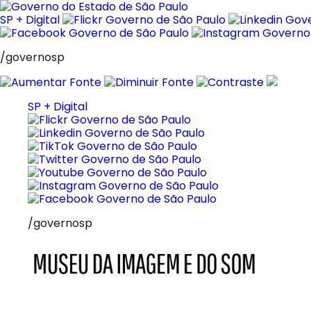
Pular
para
SP + Digital
o
conteúdo
/governosp
SP + Digital
/governosp
MIS
Museu
da
Imagem