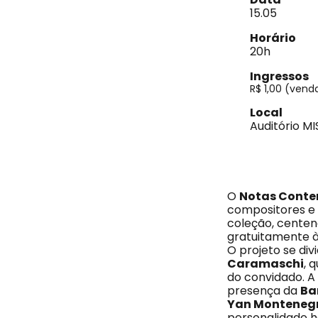
15.05
Horário
20h
Ingressos
R$ 1,00 (vend
Local
Auditório MI
O
Notas Cont
compositores e i
coleção, centena
gratuitamente à
O projeto se div
Caramaschi
, 
do convidado. A
presença da
Ba
Yan Monteneg
personalidade h