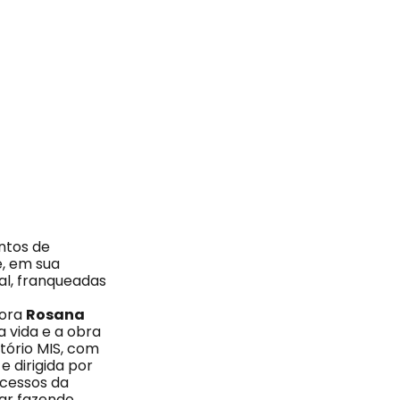
ntos de
e, em sua
al, franqueadas
dora
Rosana
a vida e a obra
tório MIS, com
 dirigida por
sucessos da
par fazendo