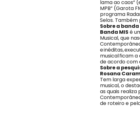
lama ao caos” (
MPB” (Garota FM
programa Radar, 
Selos. Também p
Sobre a banda
Banda MIS
é um
Musical, que na
Contemporâneas, 
e inéditas, exec
musical ficam a
de acordo com c
Sobre a pesqui
Rosana Caram
Tem larga exper
musical, o desta
as quais realiza
Contemporâneas,
de roteiro e pe