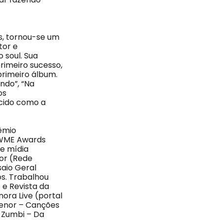
s, tornou-se um
tor e
 soul. Sua
rimeiro sucesso,
primeiro álbum.
ndo”, “Na
os
ecido como a
rêmio
o WME Awards
 e mídia
or (Rede
saio Geral
os. Trabalhou
) e Revista da
nora Live (portal
Agenor – Canções
o Zumbi – Da