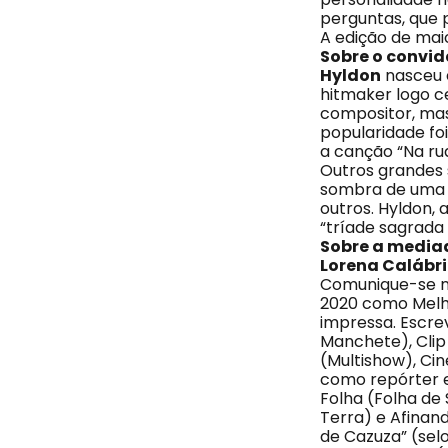
perguntas, que p
A edição de mai
Sobre o convi
Hyldon
nasceu e
hitmaker logo c
compositor, mas
popularidade fo
a canção “Na rua
Outros grandes 
sombra de uma á
outros. Hyldon,
“tríade sagrada 
Sobre a media
Lorena Calábr
Comunique-se na
2020 como Melho
impressa. Escr
Manchete), Clip 
(Multishow), Ci
como repórter e 
Folha (Folha de 
Terra) e Afinan
de Cazuza” (sel