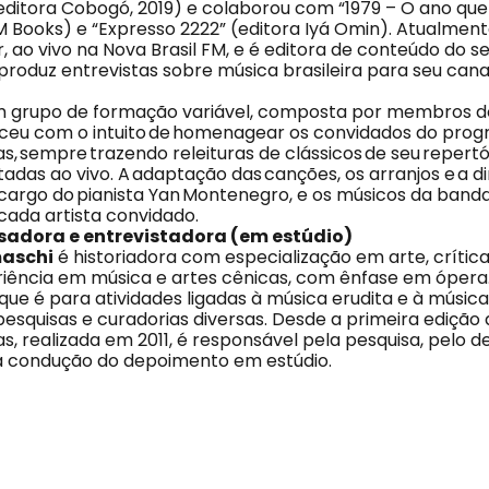
editora Cobogó, 2019) e colaborou com “1979 – O ano que 
 Books) e “Expresso 2222” (editora Iyá Omin). Atualment
ao vivo na Nova Brasil FM, e é editora de conteúdo do se
roduz entrevistas sobre música brasileira para seu can
 grupo de formação variável, composta por membros 
sceu com o intuito de homenagear os convidados do pro
sempre trazendo releituras de clássicos de seu repertóri
utadas ao vivo. A adaptação das canções, os arranjos e a d
 cargo do pianista Yan Montenegro, e os músicos da ban
ada artista convidado.
sadora e entrevistadora (em estúdio)
aschi
é historiadora com especialização em arte, crítica
iência em música e artes cênicas, com ênfase em óper
que é para atividades ligadas à música erudita e à músic
 pesquisas e curadorias diversas. Desde a primeira edição
 realizada em 2011, é responsável pela pesquisa, pelo 
la condução do depoimento em estúdio.