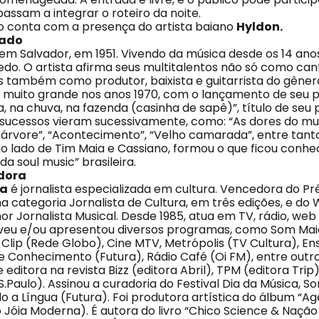
assam a integrar o roteiro da noite.
o conta com a presença do artista baiano
Hyldon.
dado
m Salvador, em 1951. Vivendo da música desde os 14 ano
edo. O artista afirma seus multitalentos não só como can
 também como produtor, baixista e guitarrista do gênero
i muito grande nos anos 1970, com o lançamento de seu p
, na chuva, na fazenda (casinha de sapê)”, título de seu 
sucessos vieram sucessivamente, como: “As dores do mu
rvore”, “Acontecimento”, “Velho camarada”, entre tant
 ao lado de Tim Maia e Cassiano, formou o que ficou conh
da soul music” brasileira.
dora
ia
é jornalista especializada em cultura. Vencedora do P
 categoria Jornalista de Cultura, em três edições, e d
r Jornalista Musical. Desde 1985, atua em TV, rádio, web
eveu e/ou apresentou diversos programas, como Som Mai
Clip (Rede Globo), Cine MTV, Metrópolis (TV Cultura), En
ne Conhecimento (Futura), Rádio Café (Oi FM), entre outr
editora na revista Bizz (editora Abril), TPM (editora Trip
S.Paulo). Assinou a curadoria do Festival Dia da Música, So
do a Língua (Futura). Foi produtora artística do álbum “
o Jóia Moderna). É autora do livro “Chico Science & Naçã