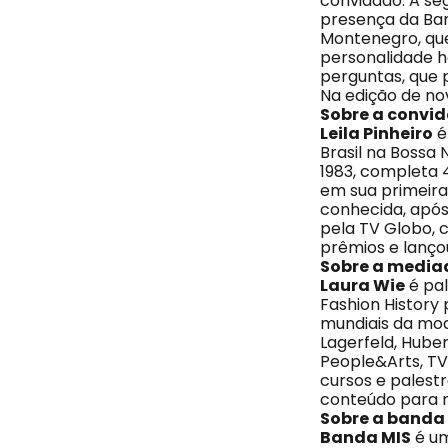
convidado. A se
presença da Ban
Montenegro, que 
personalidade h
perguntas, que p
Na edição de no
Sobre a convi
Leila Pinheiro
é
Brasil na Bossa
1983, completa 4
em sua primeira
conhecida, após 
pela TV Globo, c
prêmios e lanço
Sobre a medi
Laura Wie
é pal
Fashion History 
mundiais da mod
Lagerfeld, Hube
People&Arts, TV 
cursos e palestr
conteúdo para m
Sobre a banda
Banda MIS
é um