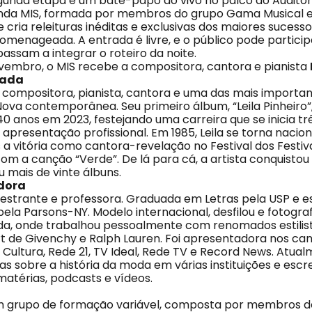
gunda etapa é um bate-papo ao vivo no palco do Auditór
da MIS, formada por membros do grupo Gama Musical e d
cria releituras inéditas e exclusivas dos maiores sucess
omenageada. A entrada é livre, e o público pode partici
assam a integrar o roteiro da noite.
vembro, o MIS recebe a compositora, cantora e pianista
dada
 compositora, pianista, cantora e uma das mais importan
 Nova contemporânea. Seu primeiro álbum, “Leila Pinheiro
0 anos em 2023, festejando uma carreira que se inicia tr
 apresentação profissional. Em 1985, Leila se torna naci
a vitória como cantora-revelação no Festival dos Festiva
om a canção “Verde”. De lá para cá, a artista conquistou
u mais de vinte álbuns.
adora
estrante e professora. Graduada em Letras pela USP e e
pela Parsons-NY. Modelo internacional, desfilou e fotogra
a, onde trabalhou pessoalmente com renomados estilist
rt de Givenchy e Ralph Lauren. Foi apresentadora nos can
Cultura, Rede 21, TV Ideal, Rede TV e Record News. Atual
as sobre a história da moda em várias instituições e esc
atérias, podcasts e vídeos.
 grupo de formação variável, composta por membros 