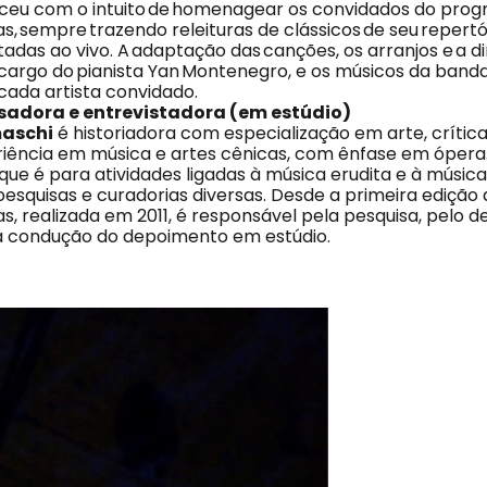
sceu com o intuito de homenagear os convidados do pro
sempre trazendo releituras de clássicos de seu repertóri
utadas ao vivo. A adaptação das canções, os arranjos e a d
 cargo do pianista Yan Montenegro, e os músicos da ban
ada artista convidado.
sadora e entrevistadora (em estúdio)
aschi
é historiadora com especialização em arte, crítica
iência em música e artes cênicas, com ênfase em óper
que é para atividades ligadas à música erudita e à músic
 pesquisas e curadorias diversas. Desde a primeira edição
 realizada em 2011, é responsável pela pesquisa, pelo 
la condução do depoimento em estúdio.