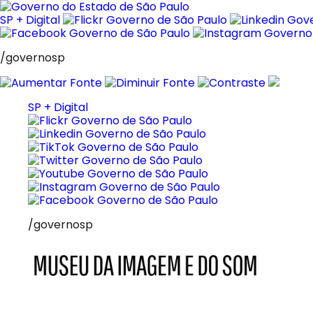
Pular
para
SP + Digital
o
conteúdo
/governosp
SP + Digital
/governosp
MIS
Museu
da
Imagem