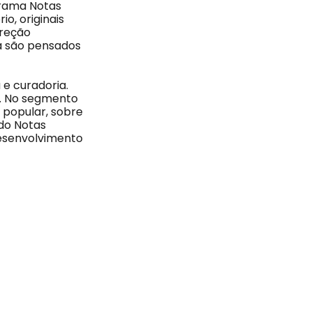
grama Notas
o, originais
ireção
da são pensados
 e curadoria.
a. No segmento
a popular, sobre
 do Notas
desenvolvimento