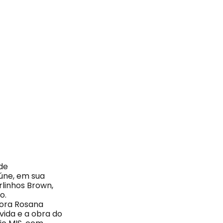
de
eúne, em sua
linhos Brown,
to.
dora Rosana
vida e a obra do