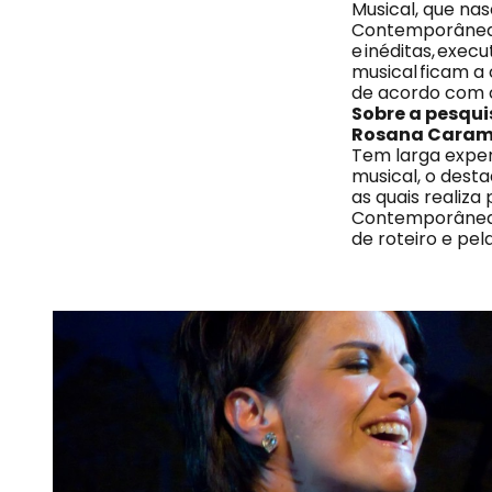
Musical, que na
Contemporâneas, 
e inéditas, exec
musical ficam a
de acordo com c
Sobre a pesqui
Rosana Caram
Tem larga exper
musical, o desta
as quais realiza
Contemporâneas,
de roteiro e pe