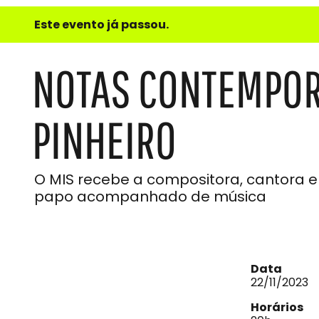
e
Este evento já passou.
do
Som
NOTAS CONTEMPORÂ
PINHEIRO
O MIS recebe a compositora, cantora e
papo acompanhado de música
Data
22/11/2023
Horários