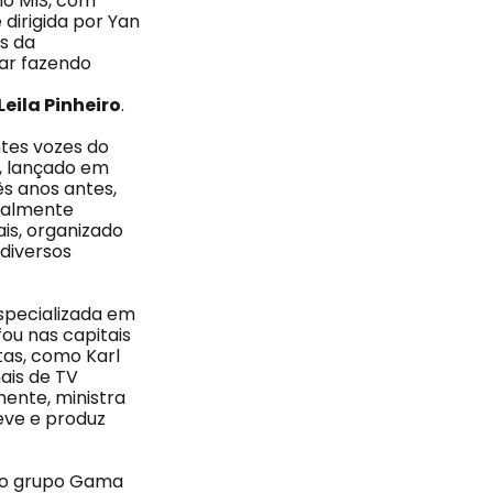
io MIS, com
irigida por Yan
os da
par fazendo
Leila Pinheiro
.
tes vozes do
”, lançado em
ês anos antes,
onalmente
is, organizado
 diversos
specializada em
fou nas capitais
as, como Karl
ais de TV
mente, ministra
reve e produz
do grupo Gama