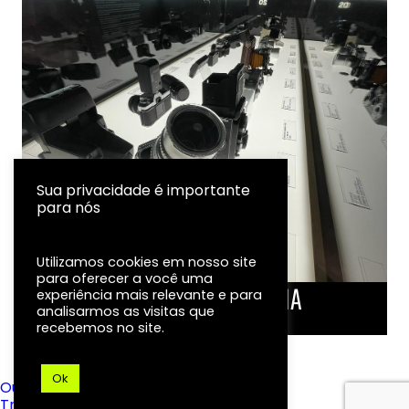
Sua privacidade é importante
para nós
Utilizamos cookies em nosso site
para oferecer a você uma
LINHA DO TEMPO DA FOTOGRAFIA
experiência mais relevante e para
analisarmos as visitas que
EXPOSIÇÃO
recebemos no site.
Ok
Ouvidoria
Transparência