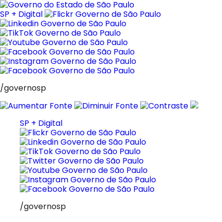
Pular
para
SP + Digital
o
conteúdo
/governosp
SP + Digital
/governosp