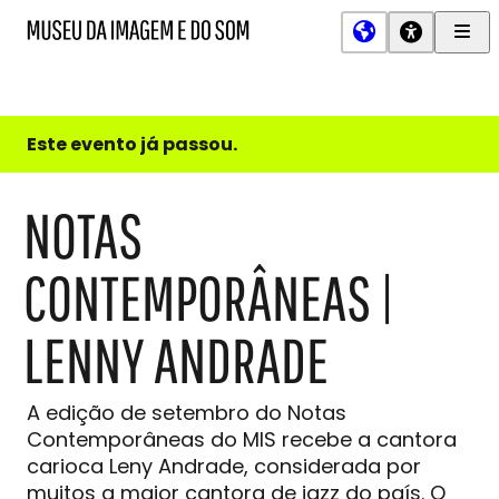
Men
MIS
Museu
Prin
da
Imagem
e
do
Este evento já passou.
Som
NOTAS
CONTEMPORÂNEAS |
LENNY ANDRADE
A edição de setembro do Notas
Contemporâneas do MIS recebe a cantora
carioca Leny Andrade, considerada por
muitos a maior cantora de jazz do país. O