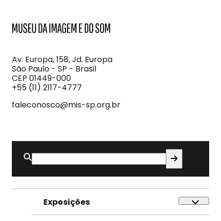
MIS
Museu
da
Imagem
Av. Europa, 158, Jd. Europa
e
São Paulo - SP - Brasil
do
CEP 01449-000
Som
+55 (11) 2117-4777
faleconosco@mis-sp.org.br
Buscar
por:
Exposições