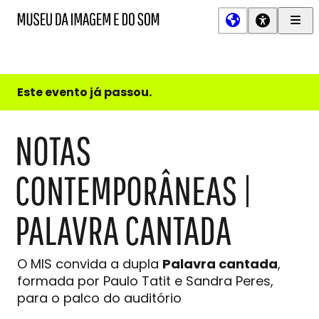
Men
MIS
Museu
Prin
da
Imagem
e
do
Este evento já passou.
Som
NOTAS
CONTEMPORÂNEAS |
PALAVRA CANTADA
O MIS convida a dupla
Palavra cantada
,
formada por Paulo Tatit e Sandra Peres,
para o palco do auditório