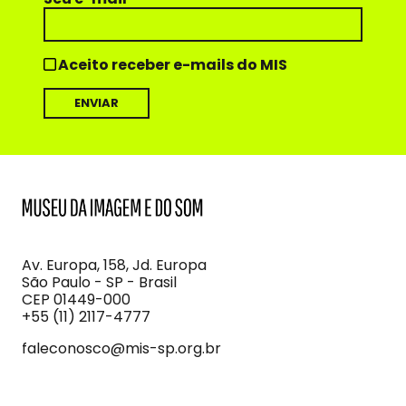
Aceito receber e-mails do MIS
MIS
Museu
da
Imagem
Av. Europa, 158, Jd. Europa
e
São Paulo - SP - Brasil
do
CEP 01449-000
Som
+55 (11) 2117-4777
faleconosco@mis-sp.org.br