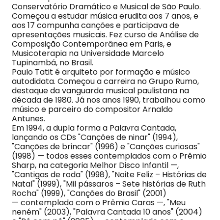
Conservatório Dramático e Musical de São Paulo.
Começou a estudar música erudita aos 7 anos, e
aos 17 compunha canções e participava de
apresentações musicais. Fez curso de Análise de
Composição Contemporânea em Paris, e
Musicoterapia na Universidade Marcelo
Tupinambá, no Brasil.
Paulo Tatit é arquiteto por formação e músico
autodidata. Começou a carreira no Grupo Rumo,
destaque da vanguarda musical paulistana na
década de 1980. Já nos anos 1990, trabalhou como
músico e parceiro do compositor Arnaldo
Antunes.
Em 1994, a dupla forma a Palavra Cantada,
lançando os CDs "Canções de ninar" (1994),
"Canções de brincar" (1996) e "Canções curiosas"
(1998) — todos esses contemplados com o Prêmio
Sharp, na categoria Melhor Disco Infantil —,
"Cantigas de roda" (1998), "Noite Feliz – Histórias de
Natal" (1999), "Mil pássaros – Sete histórias de Ruth
Rocha" (1999), "Canções do Brasil" (2001)
— contemplado com o Prêmio Caras —, "Meu
neném" (2003), "Palavra Cantada 10 anos" (2004)