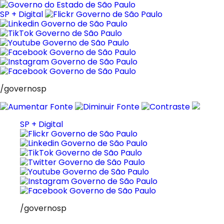
Pular
para
SP + Digital
o
conteúdo
/governosp
SP + Digital
/governosp