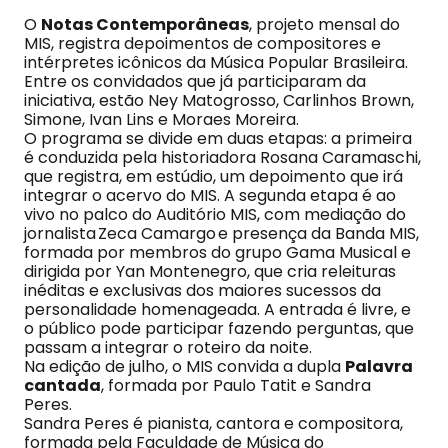
O
Notas Contemporâneas
, projeto mensal do
MIS, registra depoimentos de compositores e
intérpretes icônicos da Música Popular Brasileira.
Entre os convidados que já participaram da
iniciativa, estão Ney Matogrosso, Carlinhos Brown,
Simone, Ivan Lins e Moraes Moreira.
O programa se divide em duas etapas: a primeira
é conduzida pela historiadora Rosana Caramaschi,
que registra, em estúdio, um depoimento que irá
integrar o acervo do MIS. A segunda etapa é ao
vivo no palco do Auditório MIS, com mediação do
jornalista Zeca Camargo e presença da Banda MIS,
formada por membros do grupo Gama Musical e
dirigida por Yan Montenegro, que cria releituras
inéditas e exclusivas dos maiores sucessos da
personalidade homenageada. A entrada é livre, e
o público pode participar fazendo perguntas, que
passam a integrar o roteiro da noite.
Na edição de julho, o MIS convida a dupla
Palavra
cantada
, formada por Paulo Tatit e Sandra
Peres.
Sandra Peres é pianista, cantora e compositora,
formada pela Faculdade de Música do