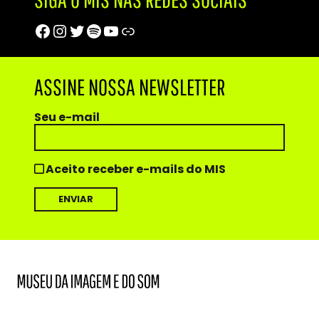
Facebook
Instagram
Twitter
Spotify
Youtube
Trip Advisor
ASSINE NOSSA NEWSLETTER
Seu e-mail
Aceito receber e-mails do MIS
MIS
Museu
da