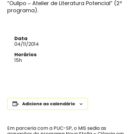
“Oulipo ‒ Atelier de Literatura Potencial” (2º
programa).
Data
04/11/2014
Horários
15h
Adicione ao calendário
Em parceria com a PUC-SP, o MIS sedia as
gravações do programa Nova Stella – Ciência em