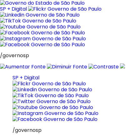
Pular
para
SP + Digital
o
conteúdo
/governosp
SP + Digital
/governosp