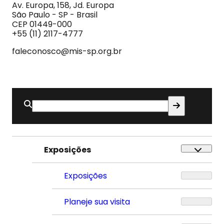
Imagem
Av. Europa, 158, Jd. Europa
e
São Paulo - SP - Brasil
do
CEP 01449-000
Som
+55 (11) 2117-4777
faleconosco@mis-sp.org.br
Buscar
por:
Exposições
Exposições
Planeje sua visita