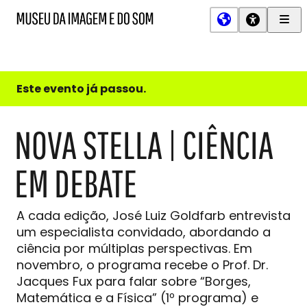
Men
MIS
Museu
Prin
da
Imagem
e
do
Este evento já passou.
Som
NOVA STELLA | CIÊNCIA
EM DEBATE
A cada edição, José Luiz Goldfarb entrevista
um especialista convidado, abordando a
ciência por múltiplas perspectivas. Em
novembro, o programa recebe o Prof. Dr.
Jacques Fux para falar sobre “Borges,
Matemática e a Física” (1º programa) e