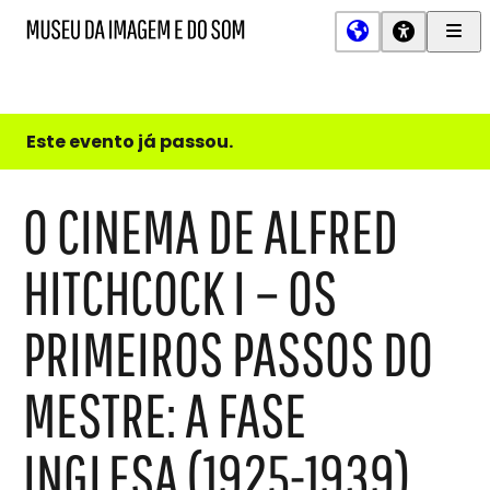
Men
MIS
Museu
Prin
da
Imagem
e
do
Este evento já passou.
Som
O CINEMA DE ALFRED
HITCHCOCK I – OS
PRIMEIROS PASSOS DO
MESTRE: A FASE
INGLESA (1925-1939)