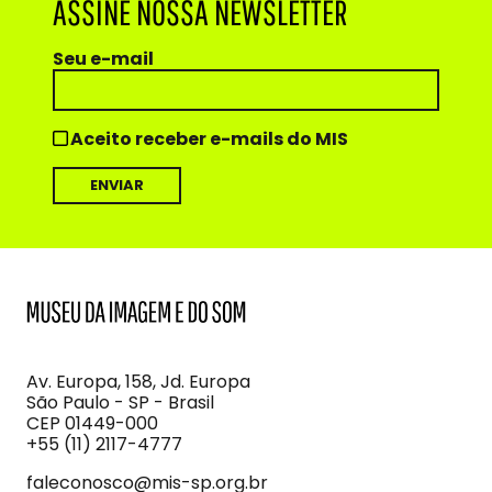
ASSINE NOSSA NEWSLETTER
Seu e-mail
Aceito receber e-mails do MIS
MIS
Museu
da
Imagem
Av. Europa, 158, Jd. Europa
e
São Paulo - SP - Brasil
do
CEP 01449-000
Som
+55 (11) 2117-4777
faleconosco@mis-sp.org.br