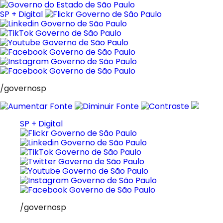
Pular
para
SP + Digital
o
conteúdo
/governosp
SP + Digital
/governosp