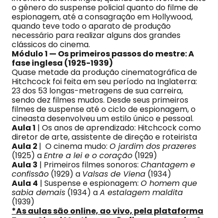
o gênero do suspense policial quanto do filme de
espionagem, até a consagração em Hollywood,
quando teve todo o aparato de produção
necessário para realizar alguns dos grandes
clássicos do cinema.
Módulo 1 — Os primeiros passos do mestre: A
fase inglesa (1925-1939)
Quase metade da produção cinematográfica de
Hitchcock foi feita em seu período na Inglaterra:
23 dos 53 longas-metragens de sua carreira,
sendo dez filmes mudos. Desde seus primeiros
filmes de suspense até o ciclo de espionagem, o
cineasta desenvolveu um estilo único e pessoal.
Aula 1
| Os anos de aprendizado: Hitchcock como
diretor de arte, assistente de direção e roteirista
Aula 2
| O cinema mudo:
O jardim dos prazeres
(1925) a
Entre a lei e o coração
(1929)
Aula 3
| Primeiros filmes sonoros:
Chantagem e
confissão
(1929) a
Valsas de Viena
(1934)
Aula 4
| Suspense e espionagem:
O homem que
sabia demais
(1934) a
A estalagem maldita
(1939)
*As aulas são online, ao vivo, pela plataforma