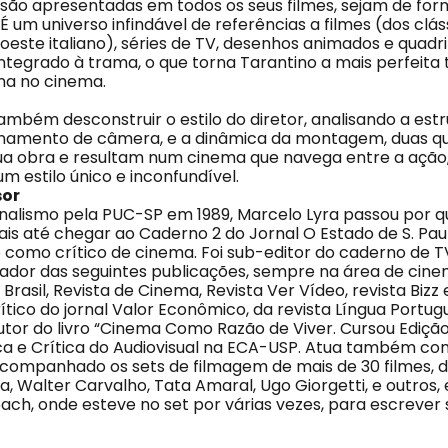
 são apresentadas em todos os seus filmes, sejam de form
 É um universo infindável de referências a filmes (dos clás
oeste italiano), séries de TV, desenhos animados e quadr
ntegrado à trama, o que torna Tarantino a mais perfeita
na no cinema.
mbém desconstruir o estilo do diretor, analisando a estr
ionamento de câmera, e a dinâmica da montagem, duas q
ua obra e resultam num cinema que navega entre a ação,
m estilo único e inconfundível.
sor
alismo pela PUC-SP em 1989, Marcelo Lyra passou por q
nais até chegar ao Caderno 2 do Jornal O Estado de S. Paul
e como crítico de cinema. Foi sub-editor do caderno de T
ador das seguintes publicações, sempre na área de cine
Brasil, Revista de Cinema, Revista Ver Vídeo, revista Bizz 
tico do jornal Valor Econômico, da revista Língua Portugu
tor do livro “Cinema Como Razão de Viver. Cursou Edição,
tica e Crítica do Audiovisual na ECA-USP. Atua também c
companhado os sets de filmagem de mais de 30 filmes, d
, Walter Carvalho, Tata Amaral, Ugo Giorgetti, e outros
ach, onde esteve no set por várias vezes, para escrever 