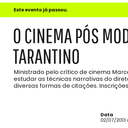
e
Este evento já passou.
do
Som
O CINEMA PÓS MO
TARANTINO
Ministrado pelo crítico de cinema Marc
estudar as técnicas narrativas do diret
diversas formas de citações. Inscriçõe
Data
02/07/2013 