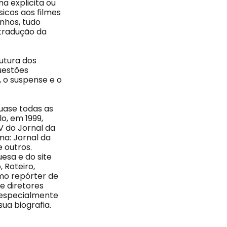
a explicita ou
sicos aos filmes
inhos, tudo
 tradução da
utura dos
uestões
 o suspense e o
uase todas as
o, em 1999,
V do Jornal da
ma: Jornal da
e outros.
esa e do site
 Roteiro,
omo repórter de
e diretores
, especialmente
sua biografia.