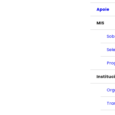
Apoie
MIS
Sob
Sel
Pro
Instituc
Org
Tra