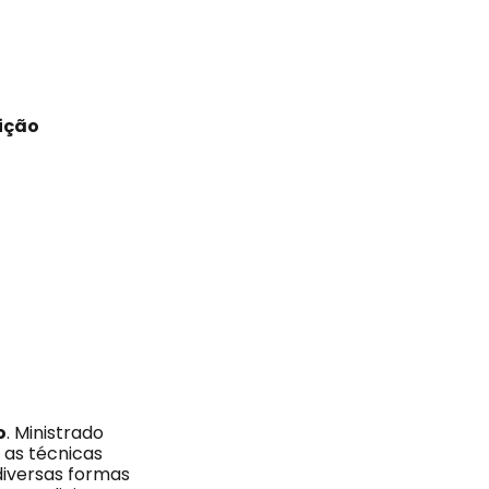
ição
o
. Ministrado
 as técnicas
 diversas formas