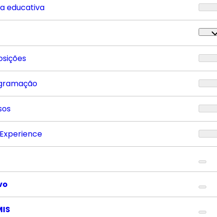
ta educativa
osições
gramação
sos
 Experience
vo
MIS