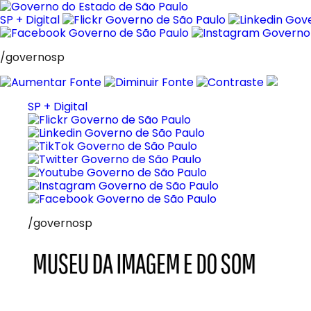
Pular
para
SP + Digital
o
conteúdo
/governosp
SP + Digital
/governosp
MIS
Museu
da
Imagem