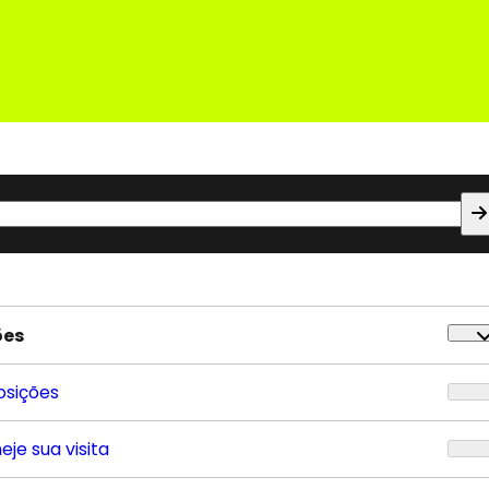
ões
osições
eje sua visita