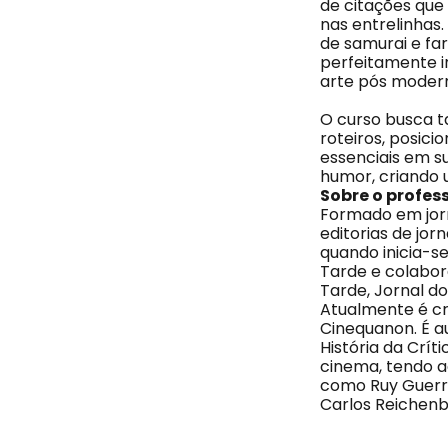
de citações que
nas entrelinhas.
de samurai e far
perfeitamente i
arte pós moder
O curso busca ta
roteiros, posic
essenciais em s
humor, criando u
Sobre o profes
Formado em jorn
editorias de jor
quando inicia-s
Tarde e colabor
Tarde, Jornal do 
Atualmente é crí
Cinequanon. É au
História da Crí
cinema, tendo a
como Ruy Guerra
Carlos Reichenb