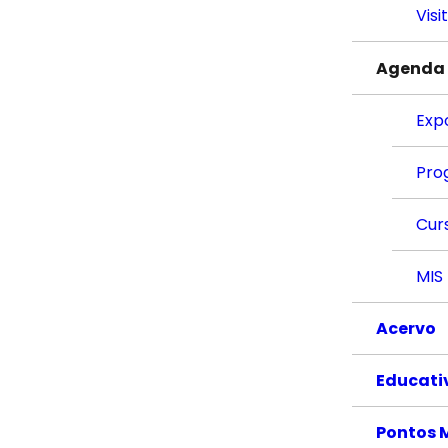
Visi
Agenda
Exp
Pro
Cur
MIS
Acervo
Educati
Pontos 