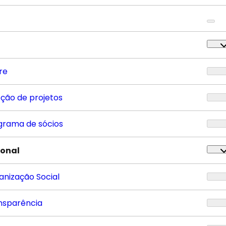
re
eção de projetos
grama de sócios
ional
anização Social
nsparência