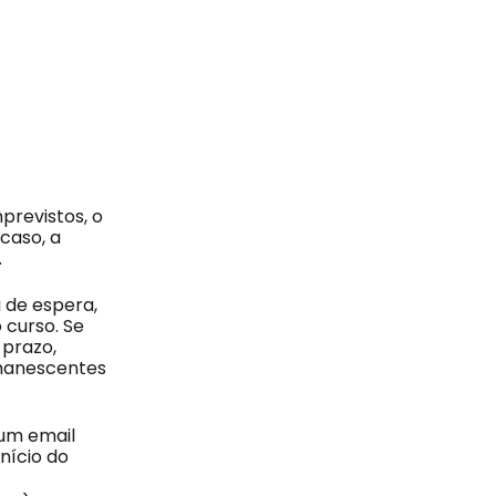
previstos, o
caso, a
.
 de espera,
 curso. Se
 prazo,
emanescentes
 um email
nício do