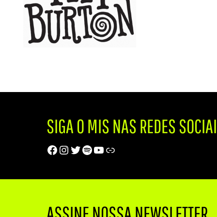
SIGA O MIS NAS REDES SOCIA
Facebook
Instagram
Twitter
Spotify
Youtube
Trip Advisor
ASSINE NOSSA NEWSLETTER