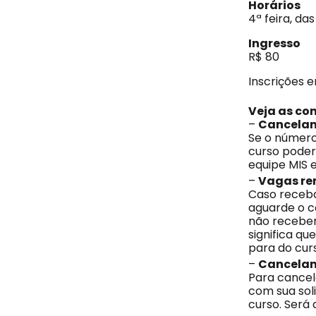
Horários
4ª feira, das
Ingresso
R$ 80
Inscrições 
Veja as co
–
Cancelam
Se o número
curso poderá
equipe MIS 
–
Vagas rem
Caso receba
aguarde o co
não receber
significa q
para do cur
–
Cancelam
Para cancel
com sua soli
curso. Será 