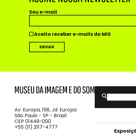
Seu e-mail
Aceito receber e-mails do MIS
Buscar
MIS
Museu
por:
da
Imagem
Av. Europa, 158, Jd. Europa
e
São Paulo - SP - Brasil
do
CEP 01449-000
Som
+55 (11) 2117-4777
Exposiç