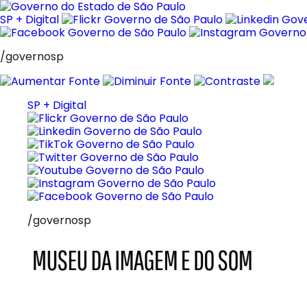
Pular
para
SP + Digital
o
conteúdo
/governosp
SP + Digital
/governosp
MIS
Museu
da
Imagem