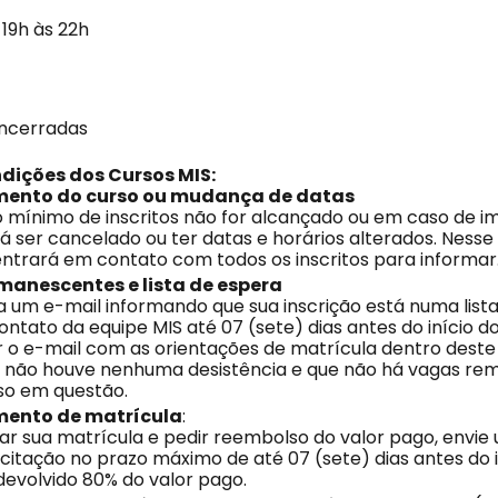
 19h às 22h
encerradas
ndições dos Cursos MIS:
ento do curso ou mudança de datas
 mínimo de inscritos não for alcançado ou em caso de im
 ser cancelado ou ter datas e horários alterados. Nesse 
entrará em contato com todos os inscritos para informar
anescentes e lista de espera
 um e-mail informando que sua inscrição está numa lista
ntato da equipe MIS até 07 (sete) dias antes do início do
 o e-mail com as orientações de matrícula dentro deste
ue não houve nenhuma desistência e que não há vagas r
so em questão.
ento de matrícula
:
ar sua matrícula e pedir reembolso do valor pago, envie
citação no prazo máximo de até 07 (sete) dias antes do i
devolvido 80% do valor pago.