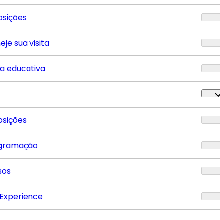
osições
eje sua visita
ta educativa
osições
gramação
sos
 Experience