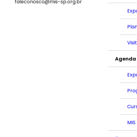
faleconosco@mis-sp.org.br
Exp
Plan
Visi
Agenda
Exp
Pro
Cur
MIS