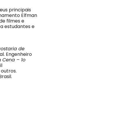
eus principais
ionamento Elfman
de filmes e
ara estudantes e
ostaria de
al. Engenheiro
 Cena – 1o
il
 outros.
rasil.