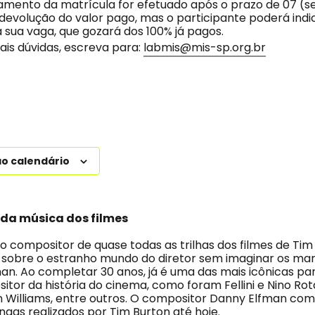
amento da matrícula for efetuado após o prazo de 07 (se
devolução do valor pago, mas o participante poderá indi
 sua vaga, que gozará dos 100% já pagos.
ais dúvidas, escreva para:
labmis@mis-sp.org.br
ao calendário
a música dos filmes
o compositor de quase todas as trilhas dos filmes de Tim
r sobre o estranho mundo do diretor sem imaginar os m
man. Ao completar 30 anos, já é uma das mais icônicas pa
itor da história do cinema, como foram Fellini e Nino Rot
n Williams, entre outros. O compositor Danny Elfman co
ongas realizados por Tim Burton até hoje.