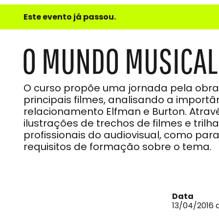
e
Este evento já passou.
do
Som
O MUNDO MUSICAL
O curso propõe uma jornada pela obra 
principais filmes, analisando a import
relacionamento Elfman e Burton. Atrav
ilustrações de trechos de filmes e trilha
profissionais do audiovisual, como para
requisitos de formação sobre o tema.
Data
13/04/2016 