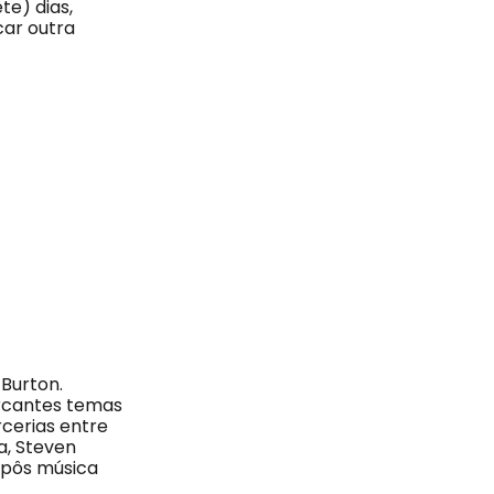
te) dias,
car outra
 Burton.
arcantes temas
rcerias entre
a, Steven
mpôs música