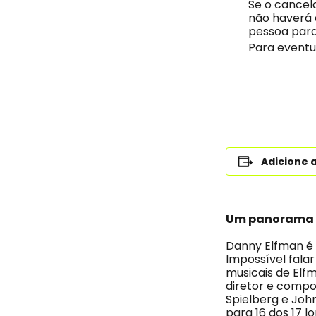
Se o cancel
não haverá 
pessoa para
Para eventu
Adicione 
Um panorama d
Danny Elfman é 
Impossível fala
musicais de Elf
diretor e compos
Spielberg e Joh
para 16 dos 17 l