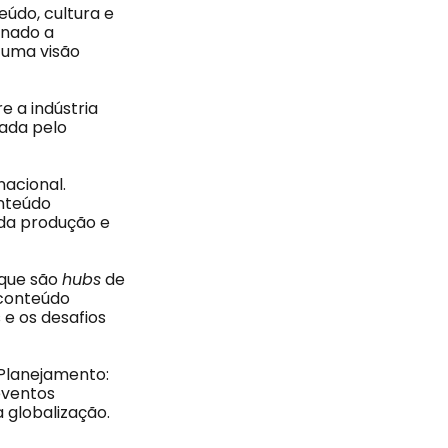
eúdo, cultura e
inado a
e uma visão
 a indústria
nada pelo
nacional.
onteúdo
 da produção e
 que são
hubs
de
 conteúdo
 e os desafios
 Planejamento:
eventos
a globalização.