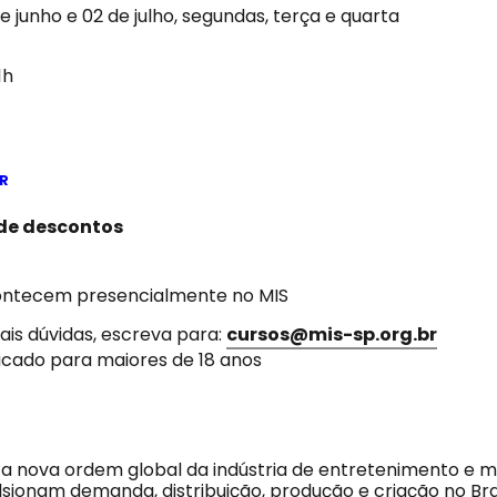
de junho e 02 de julho, segundas, terça e quarta
1h
R
 de descontos
ontecem presencialmente no MIS
ais dúvidas, escreva para:
cursos@mis-sp.org.br
icado para maiores de 18 anos
 a nova ordem global da indústria de entretenimento e m
lsionam demanda, distribuição, produção e criação no Bra