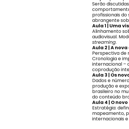
Serão discutida
comportamento, 
profissionais do
abrangente sobr
Aula 1 | Uma v
Alinhamento sob
audiovisual. Mo
streaming
.
Aula 2 | A nov
Perspectiva de 
Cronologia e im
internacional –
coprodução inter
Aula 3 | Os nov
Dados e números
produção e expo
brasileiro no mu
do conteúdo bra
Aula 4 | O novo
Estratégia: def
mapeamento, pros
internacionais 