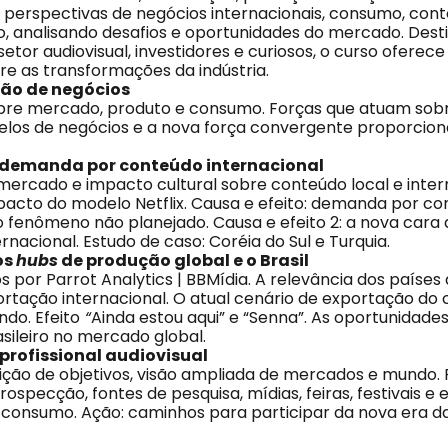
s perspectivas de negócios internacionais, consumo, cont
analisando desafios e oportunidades do mercado. Dest
 setor audiovisual, investidores e curiosos, o curso oferec
e as transformações da indústria.
isão de negócios
re mercado, produto e consumo. Forças que atuam sobre
delos de negócios e a nova força convergente proporcio
a demanda por conteúdo internacional
mercado e impacto cultural sobre conteúdo local e inter
pacto do modelo Netflix. Causa e efeito: demanda por c
 o fenômeno não planejado. Causa e efeito 2: a nova cara
nacional. Estudo de caso: Coréia do Sul e Turquia.
os
hubs
de produção global e o Brasil
 por Parrot Analytics | BBMídia. A relevância dos países
rtação internacional. O atual cenário de exportação do
ndo. Efeito
“
Ainda estou aqui” e “Senna”. As oportunidades
sileiro no mercado global.
 profissional audiovisual
inição de objetivos, visão ampliada de mercados e mundo.
pecção, fontes de pesquisa, mídias, feiras, festivais e 
e consumo. Ação: caminhos para participar da nova era d