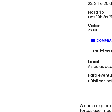
23, 24 e 25 
Horário
Das 19h às 2
Valor
R$ 180
COMPRA
Política
Local
As aulas ac
Para eventu
Público:
ind
O curso explora
forças que impu