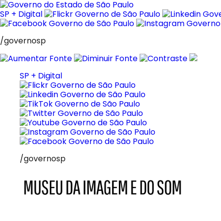
Pular
para
SP + Digital
o
conteúdo
/governosp
SP + Digital
/governosp
MIS
Museu
da
Imagem