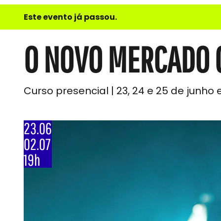
e
Este evento já passou.
do
Som
O NOVO MERCADO 
Curso presencial | 23, 24 e 25 de junho 
23.06
02.07
19h