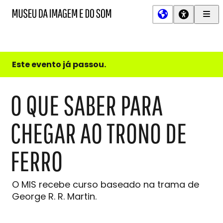
Men
MIS
Museu
Prin
da
Imagem
e
do
Este evento já passou.
Som
O QUE SABER PARA
CHEGAR AO TRONO DE
FERRO
O MIS recebe curso baseado na trama de
George R. R. Martin.