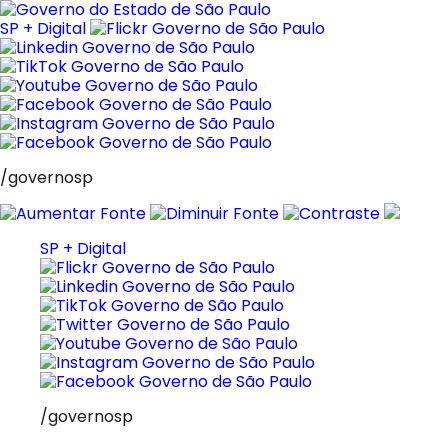
Pular
para
SP + Digital
o
conteúdo
/governosp
SP + Digital
/governosp