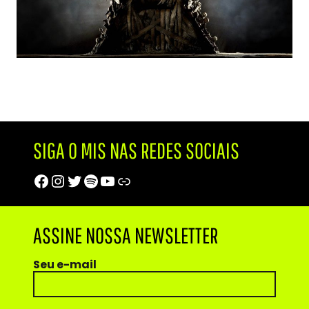
SIGA O MIS NAS REDES SOCIAIS
Facebook
Instagram
Twitter
Spotify
Youtube
Trip Advisor
ASSINE NOSSA NEWSLETTER
Seu e-mail