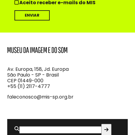
Aceito receber e-mails do MIS
MIS
Museu
da
Imagem
Av. Europa, 158, Jd. Europa
e
São Paulo - SP - Brasil
do
CEP 01449-000
Som
+55 (11) 2117-4777
faleconosco@mis-sp.org.br
Buscar
por: