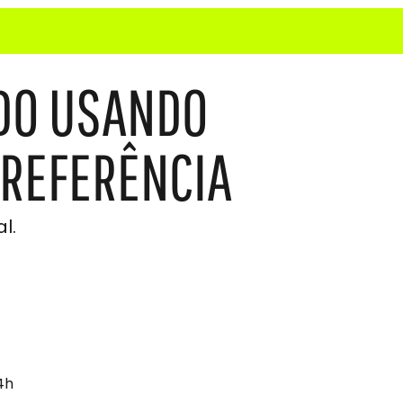
ADO USANDO
 REFERÊNCIA
l.
4h