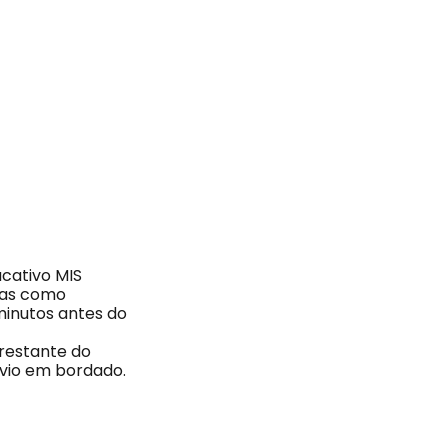
cativo MIS
fias como
minutos antes do
 restante do
évio em bordado.