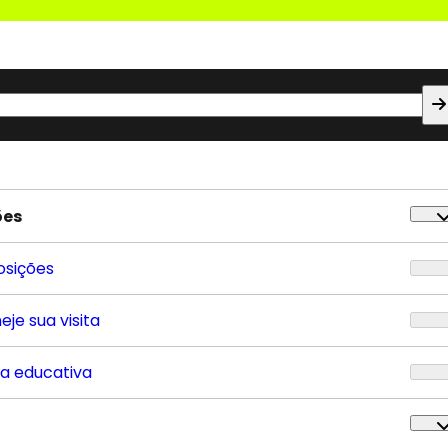
ões
osições
eje sua visita
ta educativa