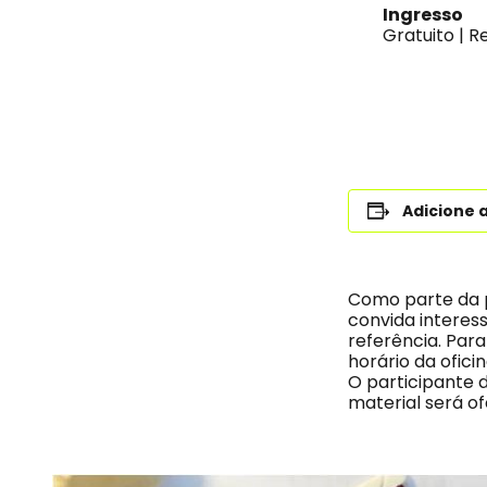
Ingresso
Gratuito | 
Adicione 
Como parte da p
convida interes
referência. Para
horário da oficin
O participante d
material será o