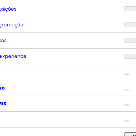
osições
gramação
sos
 Experience
vo
MIS