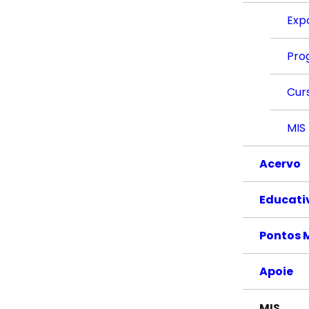
Exp
Pro
Cur
MIS
Acervo
Educati
Pontos 
Apoie
MIS