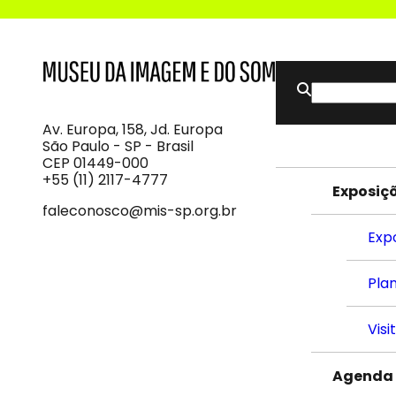
Buscar
MIS
Museu
por:
da
Imagem
Av. Europa, 158, Jd. Europa
e
São Paulo - SP - Brasil
do
CEP 01449-000
Som
+55 (11) 2117-4777
Exposiç
faleconosco@mis-sp.org.br
Exp
Plan
Visi
Agenda