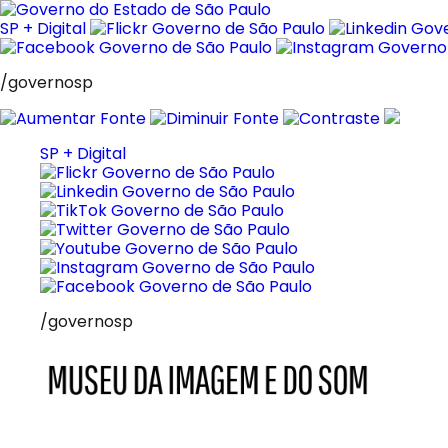
Pular
para
SP + Digital
o
conteúdo
/governosp
SP + Digital
/governosp
MIS
Museu
da
Imagem