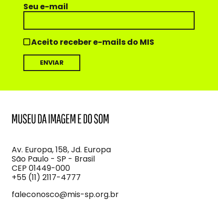
Seu e-mail
Aceito receber e-mails do MIS
MIS
Museu
da
Imagem
Av. Europa, 158, Jd. Europa
e
São Paulo - SP - Brasil
do
CEP 01449-000
Som
+55 (11) 2117-4777
faleconosco@mis-sp.org.br