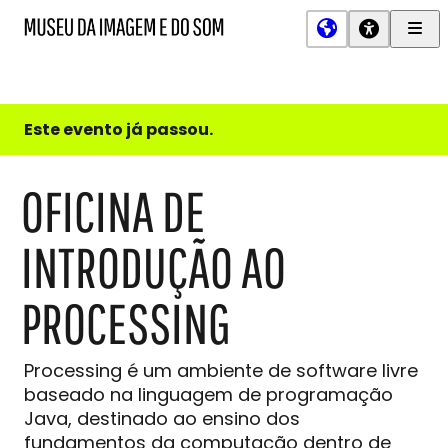
Men
MIS
Museu
Prin
da
Imagem
e
do
Este evento já passou.
Som
OFICINA DE
INTRODUÇÃO AO
PROCESSING
Processing é um ambiente de software livre
baseado na linguagem de programação
Java, destinado ao ensino dos
fundamentos da computação dentro de