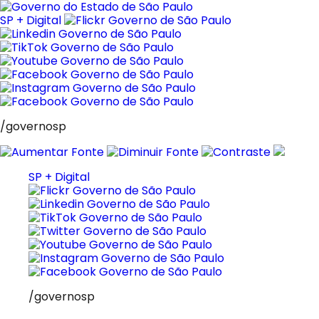
Pular
para
SP + Digital
o
conteúdo
/governosp
SP + Digital
/governosp