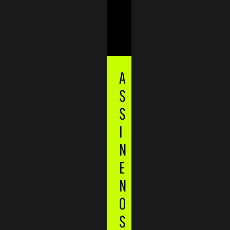
Spotify
Youtube
Trip Advisor
A
S
S
I
N
E
N
O
S