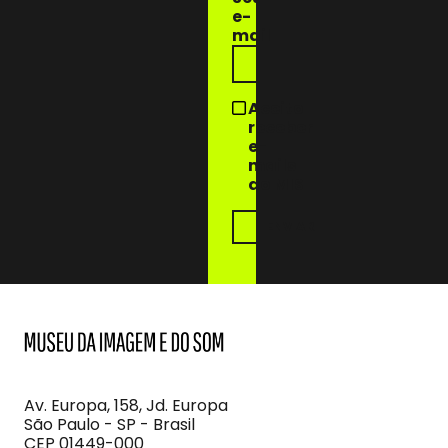
e-
mail
Aceito
receber
e-
mails
do MIS
MIS
Museu
da
Imagem
Av. Europa, 158, Jd. Europa
e
São Paulo - SP - Brasil
do
CEP 01449-000