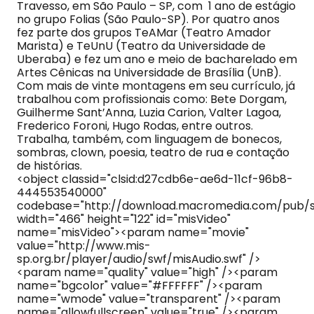
Travesso, em São Paulo – SP, com 1 ano de estágio
no grupo Folias (São Paulo-SP). Por quatro anos
fez parte dos grupos TeAMar (Teatro Amador
Marista) e TeUnU (Teatro da Universidade de
Uberaba) e fez um ano e meio de bacharelado em
Artes Cênicas na Universidade de Brasília (UnB).
Com mais de vinte montagens em seu currículo, já
trabalhou com profissionais como: Bete Dorgam,
Guilherme Sant’Anna, Luzia Carion, Valter Lagoa,
Frederico Foroni, Hugo Rodas, entre outros.
Trabalha, também, com linguagem de bonecos,
sombras, clown, poesia, teatro de rua e contação
de histórias.
<object classid="clsid:d27cdb6e-ae6d-11cf-96b8-
444553540000"
codebase="http://download.macromedia.com/pub/sh
width="466" height="122" id="misVideo"
name="misVideo"><param name="movie"
value="http://www.mis-
sp.org.br/player/audio/swf/misAudio.swf" />
<param name="quality" value="high" /><param
name="bgcolor" value="#FFFFFF" /><param
name="wmode" value="transparent" /><param
name="allowfullscreen" value="true" /><param