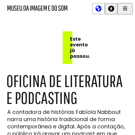
Men
MIS
Museu
Prin
da
Imagem
e
do
Este
Som
evento
já
passou.
OFICINA DE LITERATURA
E PODCASTING
A contadora de histórias Fabíola Nabbout
narra uma história tradicional de forma
contemporânea e digital. Após a contação,
o público irá gravar um podcast em que