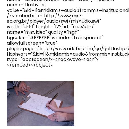
name="flashvars"
value="&id=11&midiamis=audio&frommis=institucional
/><embed src="http://www.mis-
sp.org.br/player/audio/swf/misAudio.swf"
width="466" height="122" id="misVideo"
name="misVideo" quality="high"
bgcolor="#FFFFFF" wmode="transparent"
allowfullscreen="true"
pluginspage="http://www.adobe.com/go/getflashpla
flashvars="&id=11&midiamis=audio&frommis=instituci
type="application/x-shockwave-flash">
</embed></object>