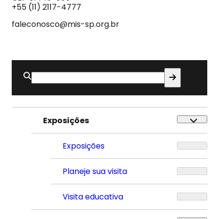
Som
+55 (11) 2117-4777
faleconosco@mis-sp.org.br
Buscar
por:
Exposições
Exposições
Planeje sua visita
Visita educativa