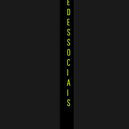
E
D
E
S
S
O
C
I
A
I
S
Facebook
Instagram
Twitter