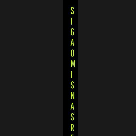
S
I
G
A
O
M
I
S
N
A
S
R