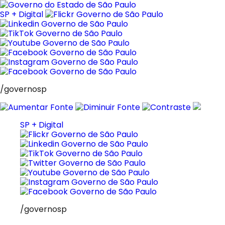
Pular
para
SP + Digital
o
conteúdo
/governosp
SP + Digital
/governosp