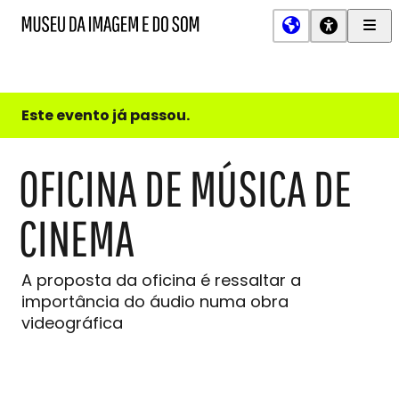
Men
MIS
Museu
Prin
da
Imagem
e
do
Este evento já passou.
Som
OFICINA DE MÚSICA DE
CINEMA
A proposta da oficina é ressaltar a
importância do áudio numa obra
videográfica