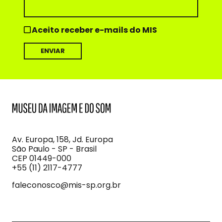
Aceito receber e-mails do MIS
MIS
Museu
da
Imagem
Av. Europa, 158, Jd. Europa
e
São Paulo - SP - Brasil
do
CEP 01449-000
Som
+55 (11) 2117-4777
faleconosco@mis-sp.org.br