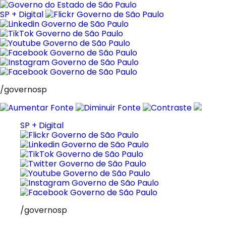
Pular
para
SP + Digital
o
conteúdo
/governosp
SP + Digital
/governosp