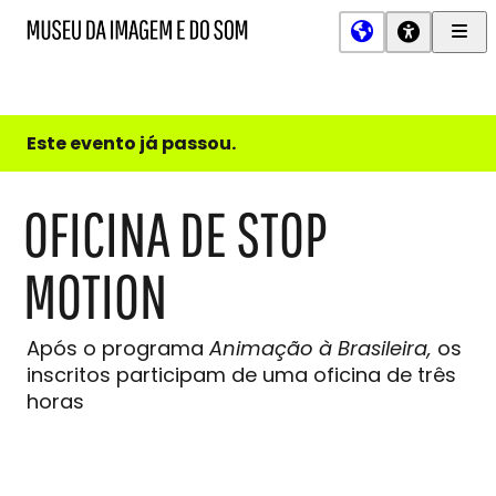
Men
MIS
Museu
Prin
da
Imagem
e
do
Este evento já passou.
Som
OFICINA DE STOP
MOTION
Após o programa
Animação à Brasileira,
os
inscritos participam de uma oficina de três
horas