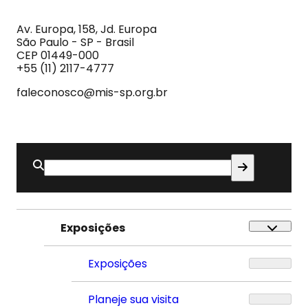
MIS
Museu
da
Imagem
Av. Europa, 158, Jd. Europa
e
São Paulo - SP - Brasil
do
CEP 01449-000
Som
+55 (11) 2117-4777
faleconosco@mis-sp.org.br
Buscar
por:
Exposições
Exposições
Planeje sua visita