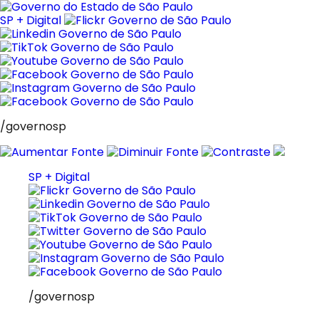
Pular
para
SP + Digital
o
conteúdo
/governosp
SP + Digital
/governosp