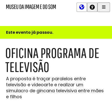
Men
MIS
Museu
Prin
da
Imagem
e
do
Este evento já passou.
Som
OFICINA PROGRAMA DE
TELEVISÃO
A proposta é traçar paralelos entre
televisão e videoarte e realizar um
simulacro de gincana televisiva entre mães
e filhos