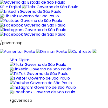
Pular
para
SP + Digital
o
conteúdo
/governosp
SP + Digital
/governosp