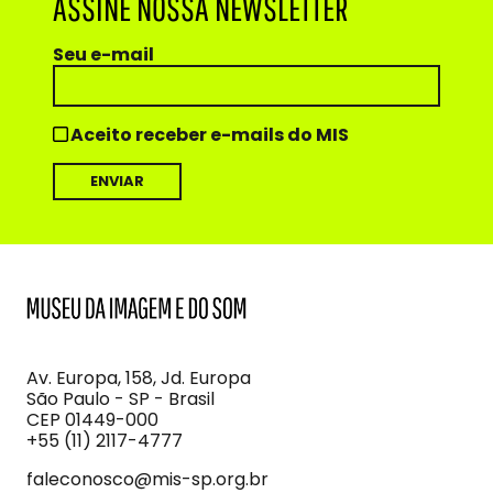
ASSINE NOSSA NEWSLETTER
Seu e-mail
Aceito receber e-mails do MIS
MIS
Museu
da
Imagem
Av. Europa, 158, Jd. Europa
e
São Paulo - SP - Brasil
do
CEP 01449-000
Som
+55 (11) 2117-4777
faleconosco@mis-sp.org.br