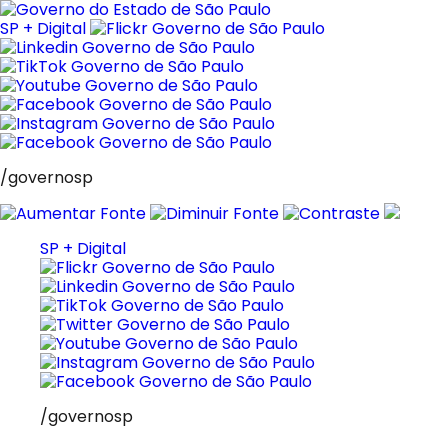
Pular
para
SP + Digital
o
conteúdo
/governosp
SP + Digital
/governosp