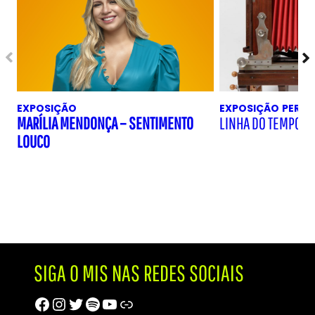
EXPOSIÇÃO
EXPOSIÇÃO
PERM
MARÍLIA MENDONÇA – SENTIMENTO
LINHA DO TEMPO D
LOUCO
SIGA O MIS NAS REDES SOCIAIS
Facebook
Instagram
Twitter
Spotify
Youtube
Trip Advisor