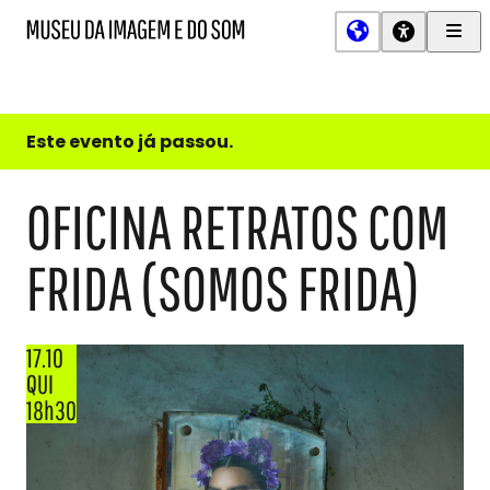
Men
MIS
Museu
Prin
da
Imagem
e
do
Este evento já passou.
Som
OFICINA RETRATOS COM
FRIDA (SOMOS FRIDA)
17.10
QUI
18h30