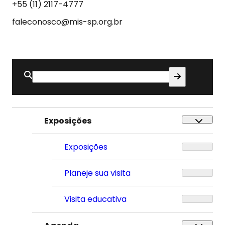
Som
+55 (11) 2117-4777
faleconosco@mis-sp.org.br
Buscar
por:
Exposições
Exposições
Planeje sua visita
Visita educativa