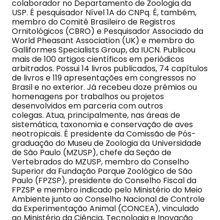
colaborador no Departamento de Zoologia da
USP. É pesquisador Nível 1A do CNPq. É, também,
membro do Comitê Brasileiro de Registros
Ornitológicos (CBRO) e Pesquisador Associado da
World Pheasant Association (UK) e membro do
Galliformes Specialists Group, da IUCN. Publicou
mais de 100 artigos científicos em periódicos
arbitrados. Possui 14 livros publicados, 74 capítulos
de livros e 119 apresentações em congressos no
Brasil e no exterior. Já recebeu doze prêmios ou
homenagens por trabalhos ou projetos
desenvolvidos em parceria com outros
colegas. Atua, principalmente, nas áreas de
sistemática, taxonomia e conservação de aves
neotropicais. É presidente da Comissão de Pós-
graduação do Museu de Zoologia da Universidade
de São Paulo (MZUSP), chefe da Seção de
Vertebrados do MZUSP, membro do Conselho
Superior da Fundação Parque Zoológico de São
Paulo (FPZSP), presidente do Conselho Fiscal da
FPZSP e membro indicado pelo Ministério do Meio
Ambiente junto ao Conselho Nacional de Controle
da Experimentação Animal (CONCEA), vinculado
ao Ministério da Ciência, Tecnologia e Inovação