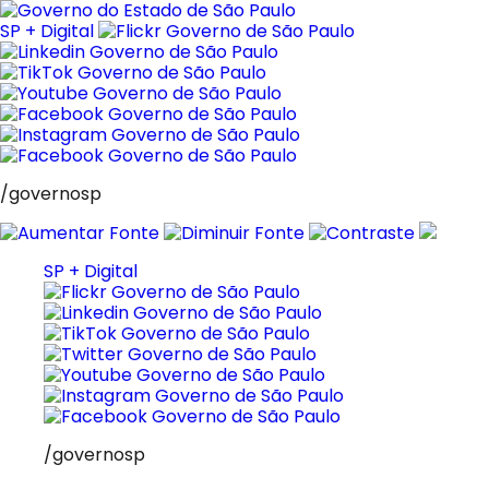
Pular
para
SP + Digital
o
conteúdo
/governosp
SP + Digital
/governosp