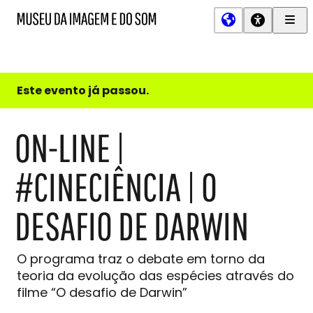
Men
MIS
Museu
Prin
da
Imagem
e
do
Este evento já passou.
Som
ON-LINE |
#CINECIÊNCIA | O
DESAFIO DE DARWIN
O programa traz o debate em torno da
teoria da evolução das espécies através do
filme “O desafio de Darwin”