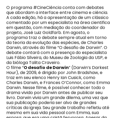
O programa #CineCiência conta com debates
que abordam a interface entre cinema e ciência.
A cada edição, há a apresentação de um clássico
comentado por um especialista na área cientifica
em questão, com mediação do coordenador do
projeto, José Luiz Goldfarb. Em agosto, o
programa traz o debate sempre atual em torno
da teoria da evolução das espécies, de Charles
Darwin, através do filme “O desafio de Darwin”. O
debate contará com a presença do especialista
Luis Fábio Silveira, do Museu de Zoologia da USP, e
da bióloga Talita Craveiro.
O filme “
O desafio de Darwin
” (Darwin’s Darkest
Hour), de 2009, é dirigido por John Bradshaw, e
traz em seu elenco Henry Ian Cusick, como
Charles Darwin, e Frances O’Connor, como Emma
Darwin. Nesse filme, é possível conhecer todo o
drama vivido por Darwin antes de publicar seu
livro. Darwin vivia um grande dilema, uma vez que
sua publicação poderia ser alvo de grandes
críticas da igreja. Seu grande trabalho refletiu até
mesmo em sua vida pessoal com Emma, sua
esposa, que era uma cristã fervorosa. Apesar da