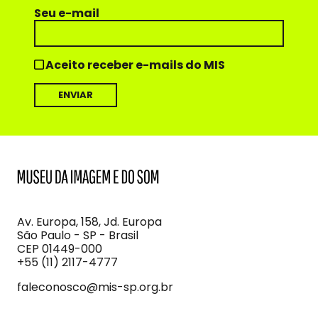
Seu e-mail
Aceito receber e-mails do MIS
MIS
Museu
da
Imagem
Av. Europa, 158, Jd. Europa
e
São Paulo - SP - Brasil
do
CEP 01449-000
Som
+55 (11) 2117-4777
faleconosco@mis-sp.org.br