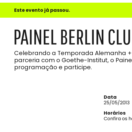
e
Este evento já passou.
do
Som
PAINEL BERLIN CL
Celebrando a Temporada Alemanha + Bra
parceria com o Goethe-Institut, o Pain
programação e participe.
Data
25/05/2013
Horários
Confira os 