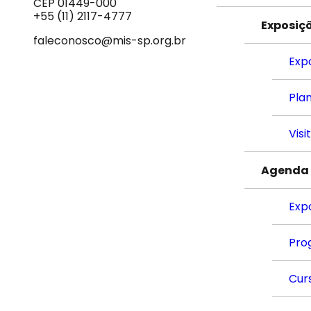
do
CEP 01449-000
Som
+55 (11) 2117-4777
Exposiç
faleconosco@mis-sp.org.br
Exp
Plan
Visi
Agenda
Exp
Pro
Cur