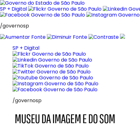
Pular
para
SP + Digital
o
conteúdo
/governosp
SP + Digital
/governosp
MIS
Museu
da
Imagem