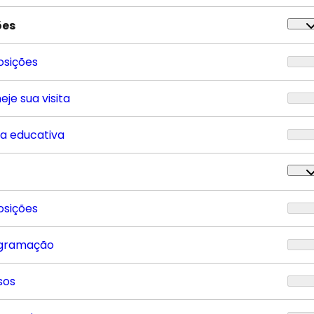
ões
osições
eje sua visita
ta educativa
osições
gramação
sos