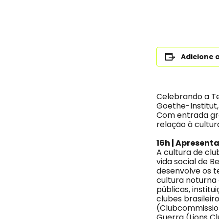
Adicione 
Celebrando a Te
Goethe-Institut,
Com entrada grat
relação à cultur
16h | Apresent
A cultura de clu
vida social de 
desenvolve os 
cultura noturna
públicas, instit
clubes brasileir
(Clubcommission 
Guerra (Lions Cl