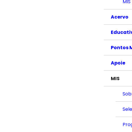
MIS
Acervo
Educati
Pontos 
Apoie
MIS
Sob
Sel
Pro