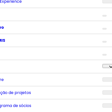
 Experience
vo
MIS
re
eção de projetos
grama de sócios