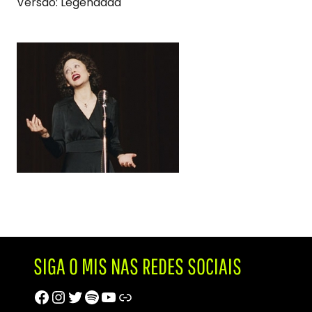
Versão: Legendada
SIGA O MIS NAS REDES SOCIAIS
Facebook
Instagram
Twitter
Spotify
Youtube
Trip Advisor