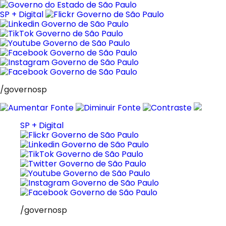
Pular
para
SP + Digital
o
conteúdo
/governosp
SP + Digital
/governosp