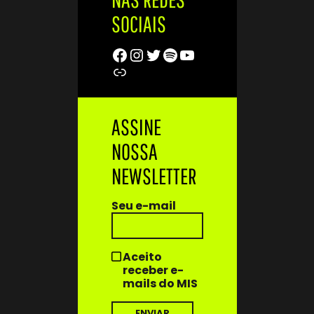
SOCIAIS
Facebook
Instagram
Twitter
Spotify
Youtube
Trip Advisor
ASSINE
NOSSA
NEWSLETTER
Seu e-mail
Aceito
receber e-
mails do MIS