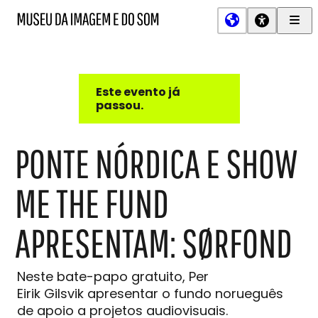
Men
MIS
Museu
Prin
da
Imagem
e
do
Este evento já
Som
passou.
PONTE NÓRDICA E SHOW
ME THE FUND
APRESENTAM: SØRFOND
Neste bate-papo gratuito, Per
Eirik Gilsvik apresentar o fundo norueguês
de apoio a projetos audiovisuais.