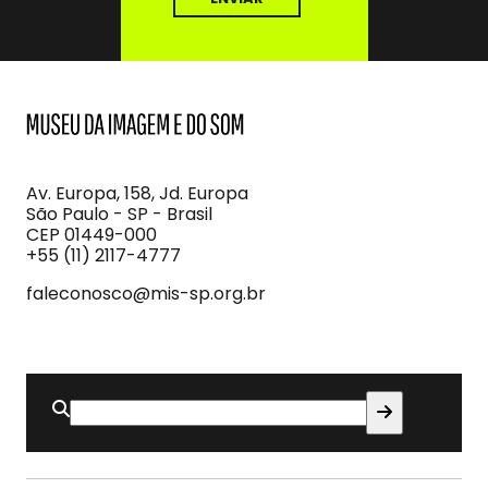
MIS
Museu
da
Imagem
Av. Europa, 158, Jd. Europa
e
São Paulo - SP - Brasil
do
CEP 01449-000
Som
+55 (11) 2117-4777
faleconosco@mis-sp.org.br
Buscar
por: