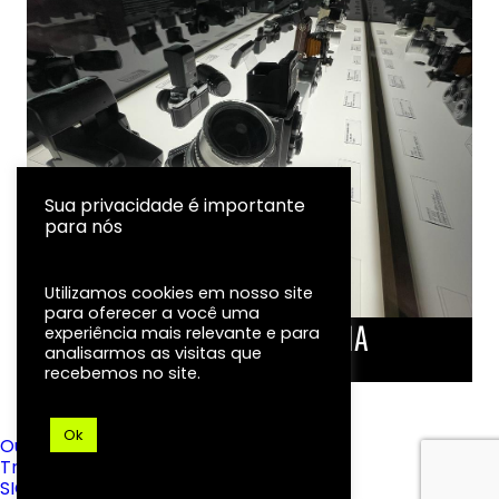
Sua privacidade é importante
para nós
Utilizamos cookies em nosso site
para oferecer a você uma
LINHA DO TEMPO DA FOTOGRAFIA
experiência mais relevante e para
analisarmos as visitas que
EXPOSIÇÃO
recebemos no site.
Ok
Ouvidoria
Transparência
SIC