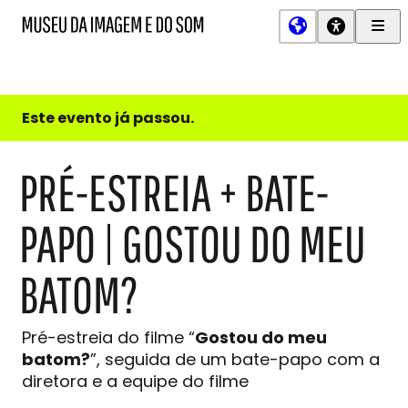
Men
MIS
Museu
Prin
da
Imagem
e
do
Este evento já passou.
Som
PRÉ-ESTREIA + BATE-
PAPO | GOSTOU DO MEU
BATOM?
Pré-estreia do filme “
Gostou do meu
batom?
”, seguida de um bate-papo com a
diretora e a equipe do filme