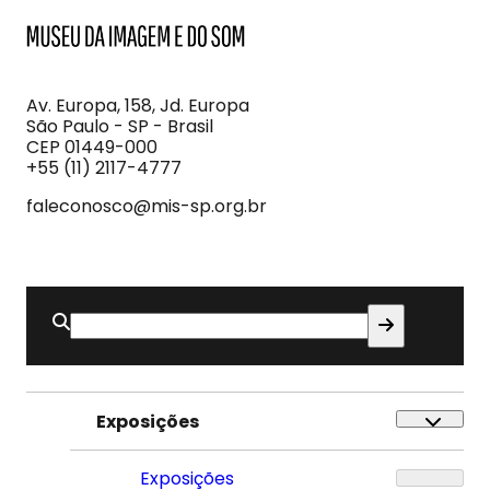
MIS
Museu
da
Imagem
Av. Europa, 158, Jd. Europa
e
São Paulo - SP - Brasil
do
CEP 01449-000
Som
+55 (11) 2117-4777
faleconosco@mis-sp.org.br
Buscar
por:
Exposições
Exposições