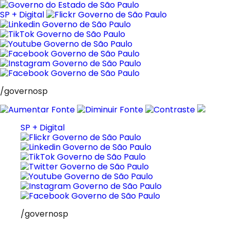
Pular
para
SP + Digital
o
conteúdo
/governosp
SP + Digital
/governosp