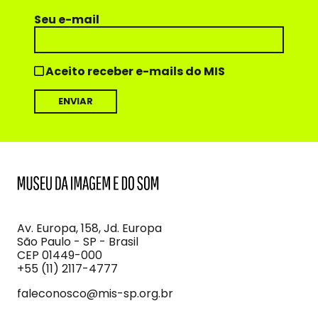
Seu e-mail
Aceito receber e-mails do MIS
MIS
Museu
da
Imagem
Av. Europa, 158, Jd. Europa
e
São Paulo - SP - Brasil
do
CEP 01449-000
Som
+55 (11) 2117-4777
faleconosco@mis-sp.org.br