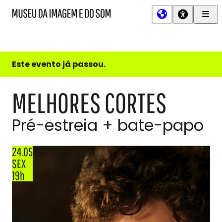
Men
MIS
Museu
Prin
da
Imagem
e
do
Este evento já passou.
Som
MELHORES CORTES
Pré-estreia + bate-papo
24.05
SEX
19h