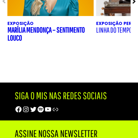
EXPOSIÇÃO
EXPOSIÇÃO
PERM
MARÍLIA MENDONÇA – SENTIMENTO
LINHA DO TEMPO D
LOUCO
SIGA O MIS NAS REDES SOCIAIS
Facebook
Instagram
Twitter
Spotify
Youtube
Trip Advisor
ASSINE NOSSA NEWSLETTER