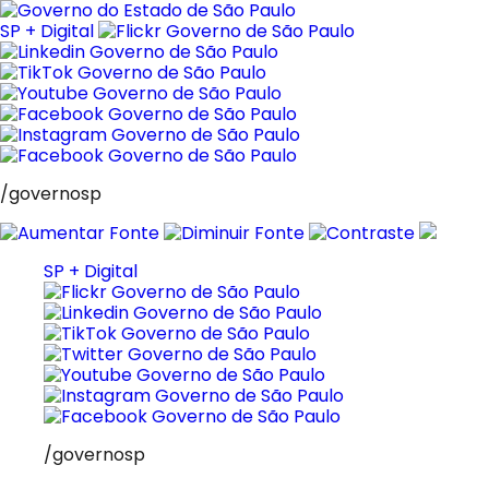
Pular
para
SP + Digital
o
conteúdo
/governosp
SP + Digital
/governosp