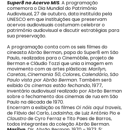
Super8 no Acervo MIS
. A programação
comemora o Dia Mundial do Patrimônio
Audiovisual, 27 de outubro, data instituída pela
UNESCO em que instituições que preservam
acervos audiovisuais costumam celebrar o
patrimônio audiovisual e discutir estratégias para
sua preservação.
A programação conta com os seis filmes do
cineasta Abrão Berman, papa do Super8 em São
Paulo, realizados para o Cinemóbile, projeto de
Berman e Cláudio Tozzi que unia a imagem em
movimento com as artes plásticas:
Marilyn
,
Caretas
,
Cinemania 50
,
Colores
,
Calendário
,
São
Paulo vista por Abrão Berman
. Também será
exibido
Os cinemas estão fechando
, 1977,
inventário audiovisual realizado por Abrão Berman
sobre o fechamento dos cinemas de rua em São
Paulo na década de 1970.
Encerram a exibição os filmes
Oi nóis aqui traveis
,
de Flávio del Carlo,
Ladainha
, de Luiz Antônio Pio e
Claustro
de Cyro Ferraz e Tito Paes de Barros,
todos integrantes da coleção Abrão Berman.
Marilyn
, Dir. Abrão Berman, 1970 – 1973, 5’