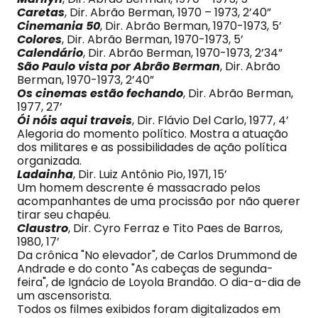
Caretas
, Dir. Abrão Berman, 1970 – 1973, 2’40”
Cinemania 50
, Dir. Abrão Berman, 1970-1973, 5’
Colores
, Dir. Abrão Berman, 1970-1973, 5’
Calendário
, Dir. Abrão Berman, 1970-1973, 2’34”
São Paulo vista por Abrão Berman
, Dir. Abrão
Berman, 1970-1973, 2’40”
Os cinemas estão fechando
, Dir. Abrão Berman,
1977, 27’
Ói nóis aqui traveis
, Dir. Flávio Del Carlo, 1977, 4’
Alegoria do momento político. Mostra a atuação
dos militares e as possibilidades de ação política
organizada.
Ladainha
, Dir. Luiz Antônio Pio, 1971, 15’
Um homem descrente é massacrado pelos
acompanhantes de uma procissão por não querer
tirar seu chapéu.
Claustro
, Dir. Cyro Ferraz e Tito Paes de Barros,
1980, 17’
Da crônica "No elevador", de Carlos Drummond de
Andrade e do conto "As cabeças de segunda-
feira", de Ignácio de Loyola Brandão. O dia-a-dia de
um ascensorista.
Todos os filmes exibidos foram digitalizados em