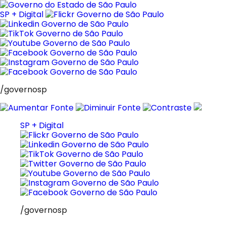
Pular
para
SP + Digital
o
conteúdo
/governosp
SP + Digital
/governosp