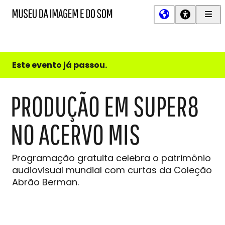
Men
MIS
Museu
Prin
da
Imagem
e
do
Este evento já passou.
Som
PRODUÇÃO EM SUPER8
NO ACERVO MIS
Programação gratuita celebra o patrimônio
audiovisual mundial com curtas da Coleção
Abrão Berman.