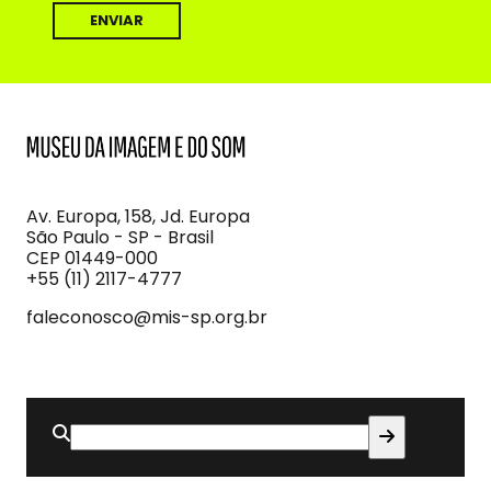
MIS
Museu
da
Imagem
Av. Europa, 158, Jd. Europa
e
São Paulo - SP - Brasil
do
CEP 01449-000
Som
+55 (11) 2117-4777
faleconosco@mis-sp.org.br
Buscar
por: