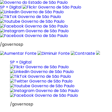
Pular
para
SP + Digital
o
conteúdo
/governosp
SP + Digital
/governosp