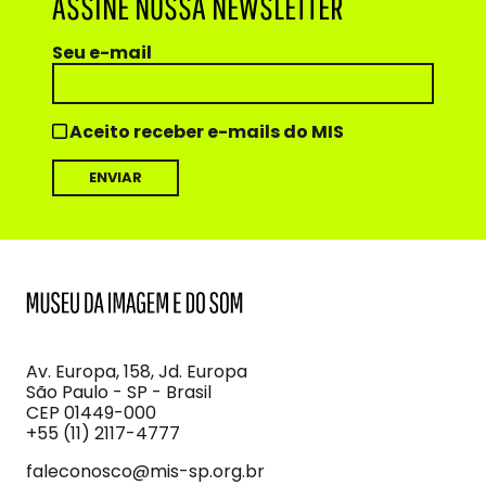
ASSINE NOSSA NEWSLETTER
Seu e-mail
Aceito receber e-mails do MIS
MIS
Museu
da
Imagem
Av. Europa, 158, Jd. Europa
e
São Paulo - SP - Brasil
do
CEP 01449-000
Som
+55 (11) 2117-4777
faleconosco@mis-sp.org.br