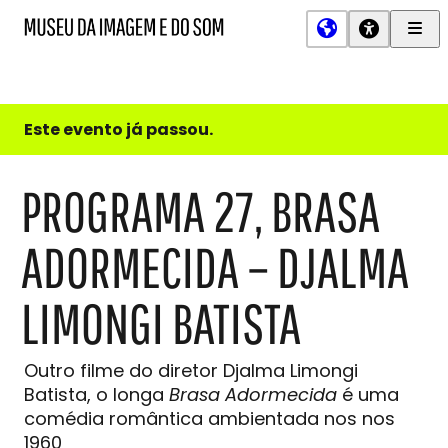
Men
MIS
Museu
Prin
da
Imagem
e
do
Este evento já passou.
Som
PROGRAMA 27, BRASA
ADORMECIDA – DJALMA
LIMONGI BATISTA
Outro filme do diretor Djalma Limongi
Batista, o longa
Brasa Adormecida
é uma
comédia romântica ambientada nos nos
1960