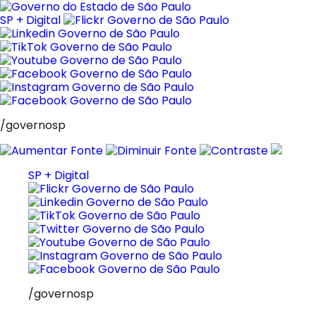
Pular
para
SP + Digital
o
conteúdo
/governosp
SP + Digital
/governosp