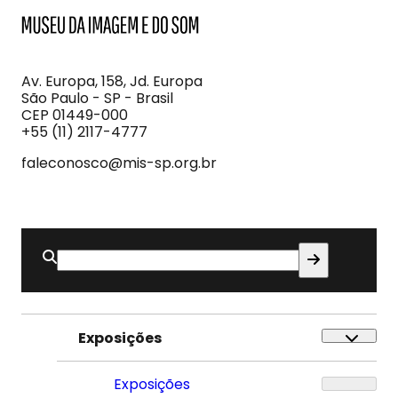
MIS
Museu
da
Imagem
Av. Europa, 158, Jd. Europa
e
São Paulo - SP - Brasil
do
CEP 01449-000
Som
+55 (11) 2117-4777
faleconosco@mis-sp.org.br
Buscar
por:
Exposições
Exposições