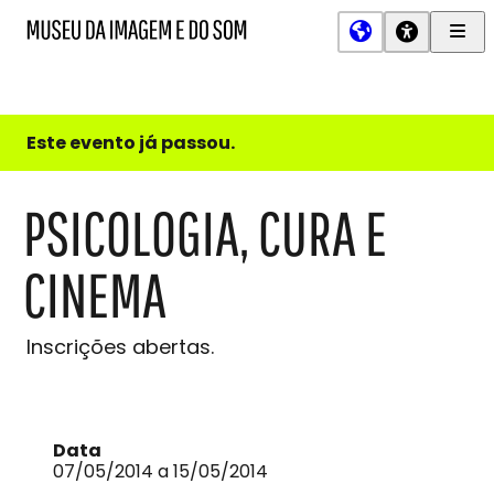
Men
MIS
Museu
Prin
da
Imagem
e
do
Este evento já passou.
Som
PSICOLOGIA, CURA E
CINEMA
Inscrições abertas.
Data
07/05/2014 a 15/05/2014