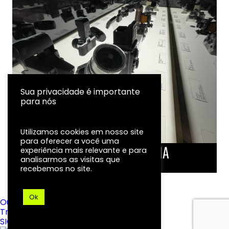
Sua privacidade é importante
para nós
Utilizamos cookies em nosso site
para oferecer a você uma
LINHA DO TEMPO DA FOTOGRAFIA
experiência mais relevante e para
analisarmos as visitas que
EXPOSIÇÃO
recebemos no site.
Ok
Ouvidoria
Transparência
SIC