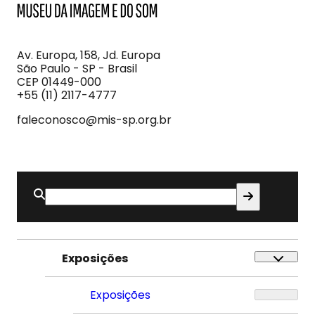
MIS
Museu
da
Imagem
Av. Europa, 158, Jd. Europa
e
São Paulo - SP - Brasil
do
CEP 01449-000
Som
+55 (11) 2117-4777
faleconosco@mis-sp.org.br
Buscar
por:
Exposições
Exposições