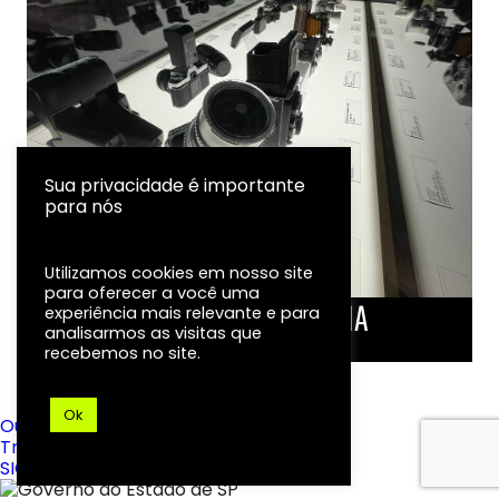
Sua privacidade é importante
para nós
Utilizamos cookies em nosso site
para oferecer a você uma
LINHA DO TEMPO DA FOTOGRAFIA
experiência mais relevante e para
analisarmos as visitas que
EXPOSIÇÃO
recebemos no site.
Ok
Ouvidoria
Transparência
SIC