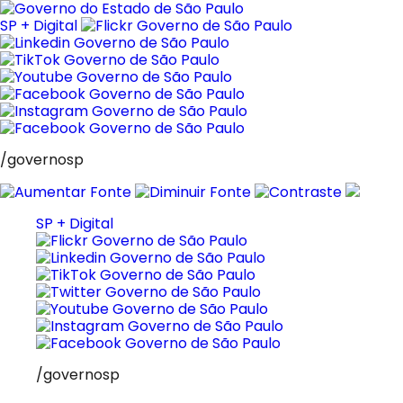
Pular
para
SP + Digital
o
conteúdo
/governosp
SP + Digital
/governosp