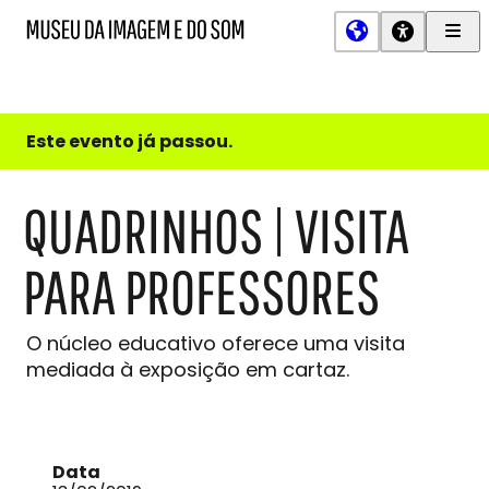
Men
MIS
Museu
Prin
da
Imagem
e
do
Este evento já passou.
Som
QUADRINHOS | VISITA
PARA PROFESSORES
O núcleo educativo oferece uma visita
mediada à exposição em cartaz.
Data