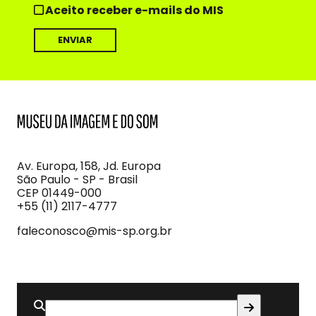
Aceito receber e-mails do MIS
MIS
Museu
da
Imagem
Av. Europa, 158, Jd. Europa
e
São Paulo - SP - Brasil
do
CEP 01449-000
Som
+55 (11) 2117-4777
faleconosco@mis-sp.org.br
Buscar