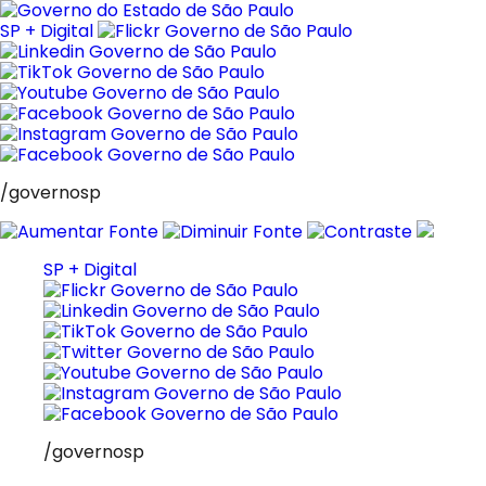
Pular
para
SP + Digital
o
conteúdo
/governosp
SP + Digital
/governosp