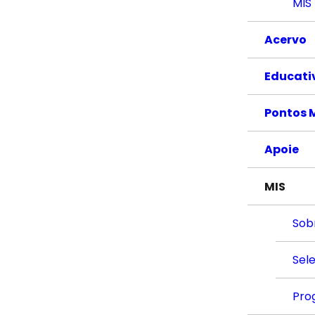
MIS
Acervo
Educati
Pontos 
Apoie
MIS
Sob
Sel
Pro