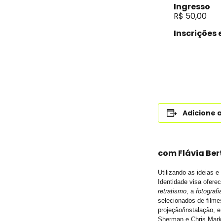
Ingresso
R$ 50,00
Inscrições
Adicione 
com Flávia Ber
Utilizando as ideias 
Identidade visa ofere
retratismo
, a
fotografi
selecionados de filmes
projeção/instalação, 
Sherman e Chris Marke