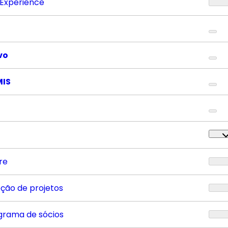
 Experience
vo
MIS
re
eção de projetos
grama de sócios