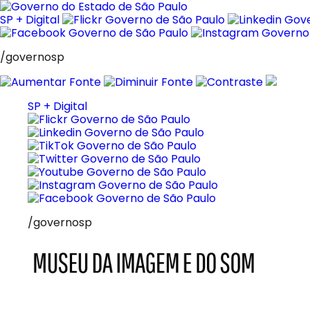
Pular
para
SP + Digital
o
conteúdo
/governosp
SP + Digital
/governosp
MIS
Museu
da
Imagem