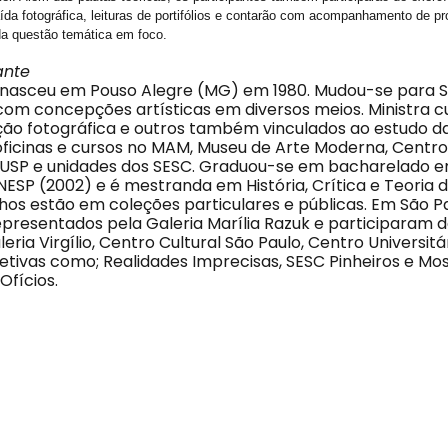
da fotográfica, leituras de portifólios e contarão com acompanhamento de 
da questão temática em foco.
ante
o nasceu em Pouso Alegre (MG) em 1980. Mudou-se para S
 com concepções artísticas em diversos meios. Ministra c
ção fotográfica e outros também vinculados ao estudo d
 oficinas e cursos no MAM, Museu de Arte Moderna, Centro 
 USP e unidades dos SESC. Graduou-se em bacharelado e
NESP (2002) e é mestranda em História, Crítica e Teoria 
hos estão em coleções particulares e públicas. Em São Pa
epresentados pela Galeria Marília Razuk e participaram 
leria Virgílio, Centro Cultural São Paulo, Centro Universitá
etivas como; Realidades Imprecisas, SESC Pinheiros e Mos
Ofícios.