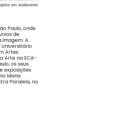
projetos em andamento
ão Paulo, onde
ursos de
a imagem. A
Universitário
m Artes
da Arte na ECA-
ulo, os seus
de exposições
rio Maria
tra Paralela, no