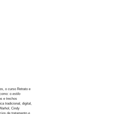
es, o curso Retrato e
 como: o
estilo
ns e trechos
 tradicional, digital,
Warhol, Cindy
cios de tratamento e