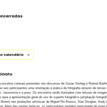
 encerradas
ao calendário
tinato
e conceitos centrais presentes nos discursos de Susan Sontag e Roland Barth
cer aos participantes uma orientação à prática da fotografia através de temas
a , taxonomia
e a
pose
. Os encontros serão ilustrados com leituras de image
 para a apresentação geral do uso do suporte fotográfico (ampliação fotográfica
e filmes) nas produções artísticas de Miguel Rio Branco, Stan Douglas, Andy 
r. Além das pautas teóricas, os participantes também participarão de exercí