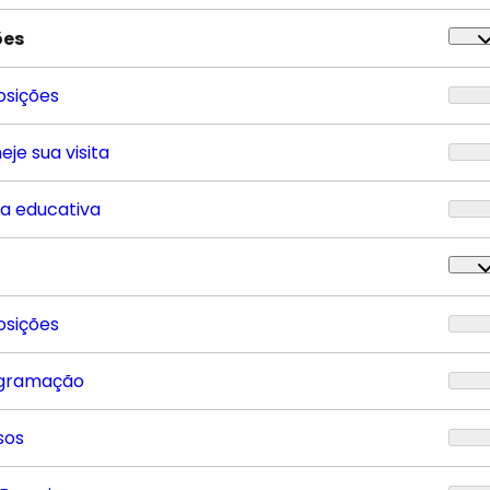
ões
osições
eje sua visita
ta educativa
osições
gramação
sos