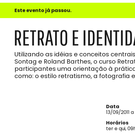
e
Este evento já passou.
do
Som
RETRATO E IDENTI
Utilizando as idéias e conceitos centra
Sontag e Roland Barthes, o curso Retra
participantes uma orientação à prátic
como: o estilo retratismo, a fotografia
Data
13/09/2011 a
Horários
ter e qui, 09