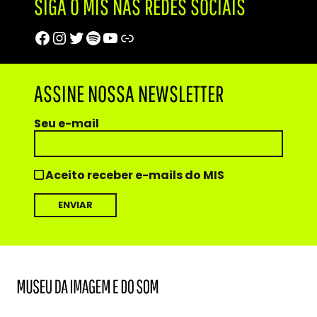
SIGA O MIS NAS REDES SOCIAIS
Facebook
Instagram
Twitter
Spotify
Youtube
Trip Advisor
ASSINE NOSSA NEWSLETTER
Seu e-mail
Aceito receber e-mails do MIS
MIS
Museu
da