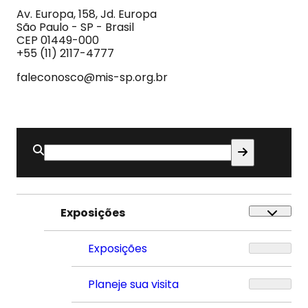
Imagem
Av. Europa, 158, Jd. Europa
e
São Paulo - SP - Brasil
do
CEP 01449-000
Som
+55 (11) 2117-4777
faleconosco@mis-sp.org.br
Buscar
por:
Exposições
Exposições
Planeje sua visita