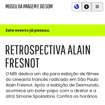
Men
MIS
Museu
Prin
da
Imagem
e
do
Este evento já passou.
Som
RETROSPECTIVA ALAIN
FRESNOT
O MIS dedica um dia para exibição de filmes
do cineasta francês radicado em São Paulo
Alain Fresnot. Após a exibição de Desmundo,
acontece um bate-papo com o diretor e a
atriz Simone Spoladore. Confira os horários.