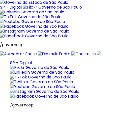
Pular
para
SP + Digital
o
conteúdo
/governosp
SP + Digital
/governosp