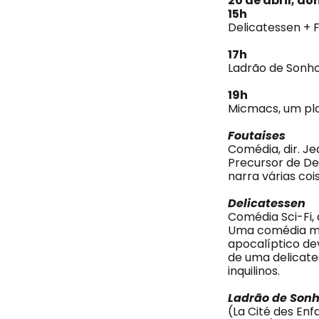
20 de abril, d
15h
Delicatessen + 
17h
Ladrão de Sonh
19h
Micmacs, um pl
Foutaises
Comédia, dir. Jea
Precursor de De
narra várias coi
Delicatessen
Comédia Sci-Fi, 
Uma comédia me
apocalíptico d
de uma delicat
inquilinos.
Ladrão de Son
(La Cité des Enf