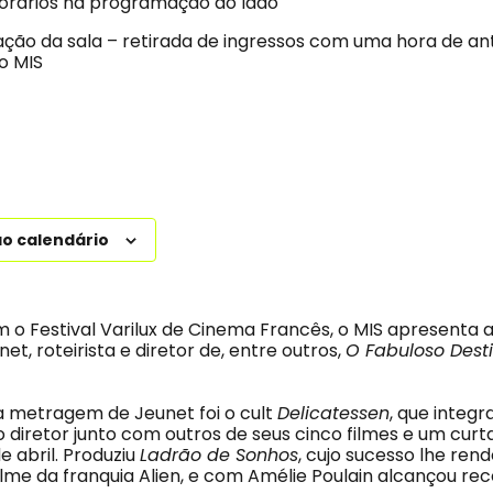
horários na programação ao lado
otação da sala – retirada de ingressos com uma hora de a
o MIS
ao calendário
 o Festival Varilux de Cinema Francês, o MIS apresenta 
et, roteirista e diretor de, entre outros,
O Fabuloso Dest
a metragem de Jeunet foi o cult
Delicatessen
, que integr
o diretor junto com outros de seus cinco filmes e um cu
de abril. Produziu
Ladrão de Sonhos
, cujo sucesso lhe ren
filme da franquia Alien, e com Amélie Poulain alcançou r