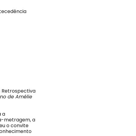
ntecedência
a Retrospectiva
ino de Amélie
a a
rta-metragem, a
deu o convite
econhecimento