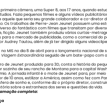
 primeira câmera, uma Super 8, aos 17 anos, quando est
udios. Fazia pequenos filmes e alguns vídeos publicitário
aquele que seria seu grande colaborador e co-diretor de
o.
Os trabalhos de Pierre-Jean Jeunet possuem uma esté
iverso do fantástico com filmes que transitam por divers
, ficção. Jeunet também produziu vários curtas-metrage
s para o mercado de publicidade, como o comercial do 
or Audrey Tautou, além de já ter dirigido alguns videoclipe
 no MIS no dia 8 de abril para o lançamento nacional de 
Viagem Extraordinária
seguido de um bate-papo com o 
iro de Jeunet produzido para 3D, conta a história do peque
jar sozinho de seu rancho de Montana para a capital Wash
io. A jornada infantil é o mote de Jeunet para, por mei
 de 10 anos, estilizar a América, assim como fez com Par
era de sonho e, conforme diz o próprio diretor, construi
stória sobre a estranheza dos seres e questões da vida.
gramação completa:
rça