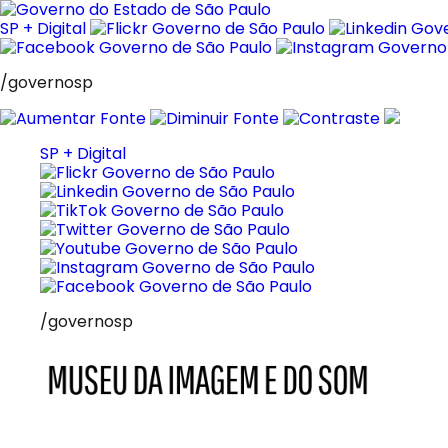
Pular
para
SP + Digital
o
conteúdo
/governosp
SP + Digital
/governosp
MIS
Museu
da
Imagem