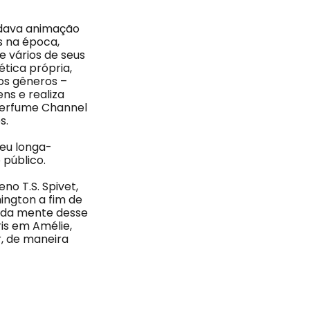
udava animação
s na época,
 vários de seus
tica própria,
os gêneros –
ns e realiza
perfume Channel
s.
seu longa-
público.
no T.S. Spivet,
ington a fim de
o da mente desse
is em Amélie,
r, de maneira