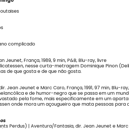
omingo
Foutaises
os
ano complicado
n Jeunet, França, 1989, 9 min, P&B, Blu-ray, livre
licatessen, nesse curta-metragem Dominique Pinon (Del
sas de que gosta e de que não gosta.
dir. Jean Jeunet e Marc Caro, França, 1991, 97 min, Blu-ray
lancólica e de humor-negro que se passa em um mund
evastado pela fome, mais especificamente em um apar
essen onde mora um açougueiro que mata pessoas para a
hos
ants Perdus) | Aventura/Fantasia, dir. Jean Jeunet e Marc