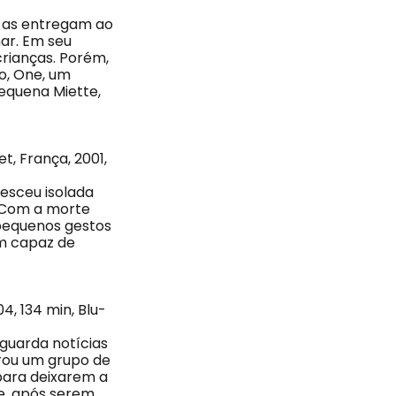
e as entregam ao
har. Em seu
crianças. Porém,
o, One, um
pequena Miette,
t, França, 2001,
resceu isolada
. Com a morte
 pequenos gestos
ém capaz de
4, 134 min, Blu-
aguarda notícias
grou um grupo de
para deixarem a
 e, após serem