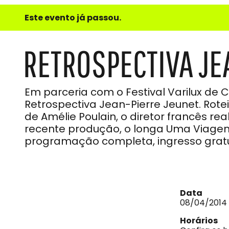
e
Este evento já passou.
do
Som
RETROSPECTIVA JE
Em parceria com o Festival Varilux de 
Retrospectiva Jean-Pierre Jeunet. Rotei
de Amélie Poulain, o diretor francês r
recente produção, o longa Uma Viagem
programação completa, ingresso gratu
Data
08/04/2014
Horários