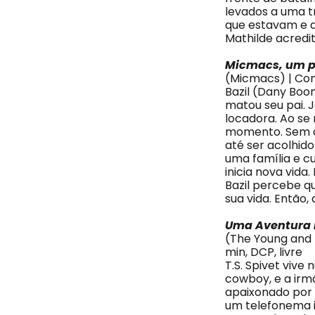
levados a uma tr
que estavam e a
Mathilde acredi
Micmacs, um p
(Micmacs) | Comé
Bazil (Dany Boo
matou seu pai. J
locadora. Ao se
momento. Sem co
até ser acolhid
uma família e c
inicia nova vida
Bazil percebe q
sua vida. Então, 
Uma Aventura 
(The Young and P
min, DCP, livre
T.S. Spivet vive
cowboy, e a irm
apaixonado por 
um telefonema i