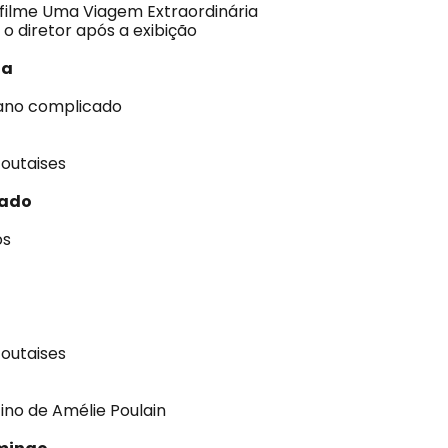
filme Uma Viagem Extraordinária
 diretor após a exibição
ta
ano complicado
Foutaises
bado
os
Foutaises
ino de Amélie Poulain