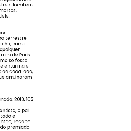
ntre o local em
mortos,
dele.
nos
a terrestre
balho, numa
 qualquer
ruas de Paris
omo se fosse
 se enturma e
s de cada lado,
ue arruinaram
nadá, 2013, 105
ntista, o pai
otado e
Então, recebe
sido premiado