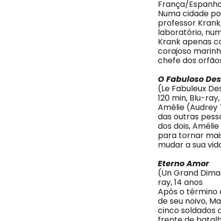
França/Espanha/
Numa cidade por
professor Krank
laboratório, nu
Krank apenas co
corajoso marinh
chefe dos orfão
O Fabuloso Des
(Le Fabuleux Des
120 min, Blu-ray,
Amélie (Audrey 
das outras pess
dos dois, Améli
para tornar mai
mudar a sua vida
Eterno Amor
(Un Grand Dimanc
ray, 14 anos
Após o término 
de seu noivo, M
cinco soldados 
frente de batal