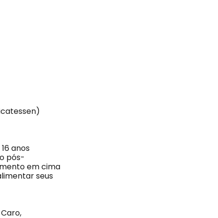
icatessen)
, 16 anos
o pós-
tamento em cima
limentar seus
 Caro,