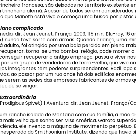
incheira francesa, são deixados no território existente e
 trincheira alemã. Apesar de todos serem considerados 
ta que Maneth está vivo e começa uma busca por pistas 
lano complicado
dia, dir. Jean Jeunet, França, 2009, 115 min, Blu-ray, 16 a
n) nunca teve sorte com armas. Quando criança, uma min
á adulto, foi atingido por uma bala perdida em pleno tra
 recuperar, torna-se uma bomba-relógio, pode morrer a
nseguir recuperar o antigo emprego, passa a viver nas 
o por um grupo de vendedores de ferro-velho, que vive c
ujos integrantes têm poderes surpreendentes. Bazil logo
. Mas, ao passar por um rua onde há dois edifícios enorme
ue serem as sedes das empresas fabricantes de armas q
decide se vingar.
Extraordinária
rodigious Spivet) | Aventura, dir. Jean Jeunet, França/Ca
 num rancho isolado de Montana com sua família, a mãe cie
ã mais velha que sonha ser Miss América. Garoto superd
ciência, ele inventa a máquina de movimento perpétuo. 
nesperado do Smithsoniam Institute, dizendo que havia 