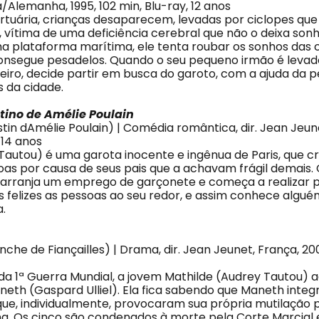
Alemanha, 1995, 102 min, Blu-ray, 12 anos
tuária, crianças desaparecem, levadas por ciclopes qu
, vítima de uma deficiência cerebral que não o deixa son
ma plataforma marítima, ele tenta roubar os sonhos das 
nsegue pesadelos. Quando o seu pequeno irmão é levad
eiro, decide partir em busca do garoto, com a ajuda da 
s da cidade.
tino de Amélie Poulain
tin dAmélie Poulain) | Comédia romântica, dir. Jean Jeune
 14 anos
Tautou) é uma garota inocente e ingênua de Paris, que c
oas por causa de seus pais que a achavam frágil demais
e arranja um emprego de garçonete e começa a realizar
s felizes as pessoas ao seu redor, e assim conhece algu
.
he de Fiançailles) | Drama, dir. Jean Jeunet, França, 200
da 1ª Guerra Mundial, a jovem Mathilde (Audrey Tautou) 
aneth (Gaspard Ulliel). Ela fica sabendo que Maneth inte
que, individualmente, provocaram sua própria mutilação 
ha. Os cinco são condenados à morte pela Corte Marcial