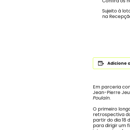
Confira os 
Sujeito à l
na Recepçã
Adicione 
Em parceria com
Jean-Pierre Jeun
Poulain
.
O primeiro long
retrospectiva d
partir do dia 18 
para dirigir um 