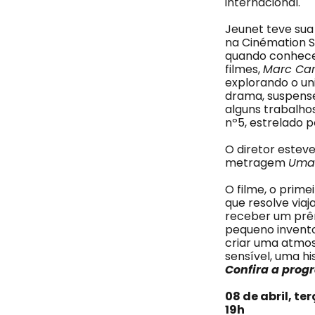
internacional.
Jeunet teve sua
na Cinémation St
quando conhece 
filmes,
Marc Car
explorando o un
drama, suspense
alguns trabalho
nº5, estrelado p
O diretor esteve
metragem
Uma 
O filme, o prime
que resolve via
receber um prêm
pequeno inventor
criar uma atmosf
sensível, uma hi
Confira a pro
08 de abril, te
19h