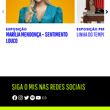
EXPOSIÇÃO
EXPOSIÇÃO
PERM
MARÍLIA MENDONÇA – SENTIMENTO
LINHA DO TEMPO D
LOUCO
SIGA O MIS NAS REDES SOCIAIS
Facebook
Instagram
Twitter
Spotify
Youtube
Trip Advisor