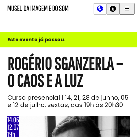
Men
MIS
Museu
Prin
da
Imagem
e
do
Este evento já passou.
Som
ROGÉRIO SGANZERLA –
O CAOS E A LUZ
Curso presencial | 14, 21, 28 de junho, 05
e 12 de julho, sextas, das 19h às 20h30
14.06
12.07
19h