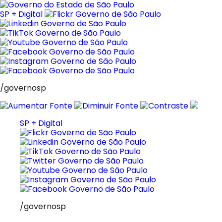
Pular
para
SP + Digital
o
conteúdo
/governosp
SP + Digital
/governosp