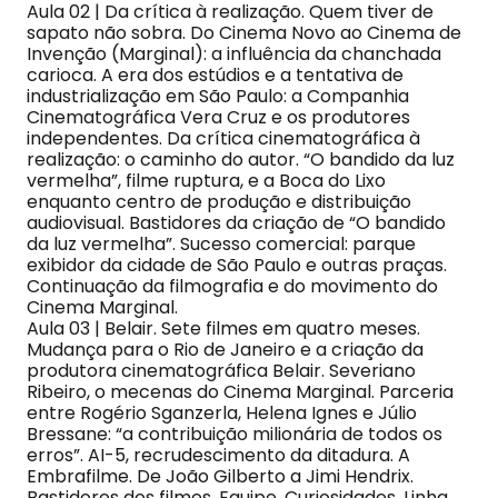
Aula 02 | Da crítica à realização. Quem tiver de
sapato não sobra. Do Cinema Novo ao Cinema de
Invenção (Marginal): a influência da chanchada
carioca. A era dos estúdios e a tentativa de
industrialização em São Paulo: a Companhia
Cinematográfica Vera Cruz e os produtores
independentes. Da crítica cinematográfica à
realização: o caminho do autor. “O bandido da luz
vermelha”, filme ruptura, e a Boca do Lixo
enquanto centro de produção e distribuição
audiovisual. Bastidores da criação de “O bandido
da luz vermelha”. Sucesso comercial: parque
exibidor da cidade de São Paulo e outras praças.
Continuação da filmografia e do movimento do
Cinema Marginal.
Aula 03 | Belair. Sete filmes em quatro meses.
Mudança para o Rio de Janeiro e a criação da
produtora cinematográfica Belair. Severiano
Ribeiro, o mecenas do Cinema Marginal. Parceria
entre Rogério Sganzerla, Helena Ignes e Júlio
Bressane: “a contribuição milionária de todos os
erros”. AI-5, recrudescimento da ditadura. A
Embrafilme. De João Gilberto a Jimi Hendrix.
Bastidores dos filmes. Equipe. Curiosidades. Linha