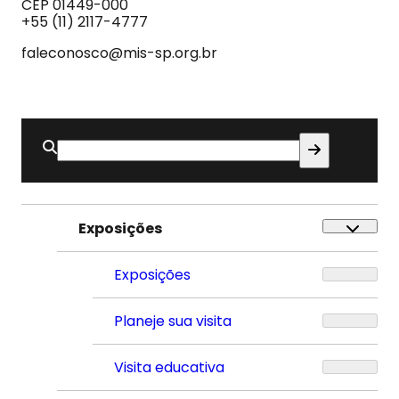
do
CEP 01449-000
Som
+55 (11) 2117-4777
faleconosco@mis-sp.org.br
Buscar
por:
Exposições
Exposições
Planeje sua visita
Visita educativa