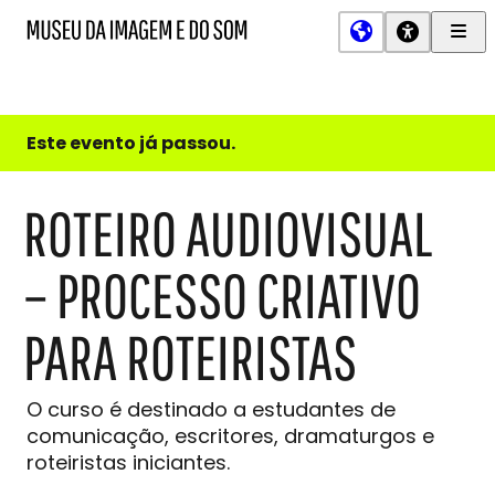
Men
MIS
Museu
Prin
da
Imagem
e
do
Este evento já passou.
Som
ROTEIRO AUDIOVISUAL
– PROCESSO CRIATIVO
PARA ROTEIRISTAS
O curso é destinado a estudantes de
comunicação, escritores, dramaturgos e
roteiristas iniciantes.