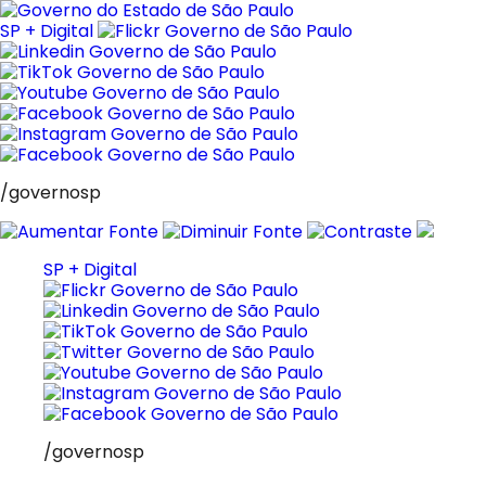
Pular
para
SP + Digital
o
conteúdo
/governosp
SP + Digital
/governosp