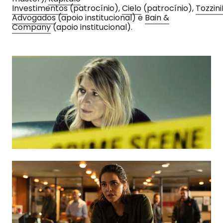
Investimentos
(patrocínio),
Cielo
(patrocínio),
Tozzini
Advogados
(apoio institucional) e
Bain &
Company
(apoio institucional).