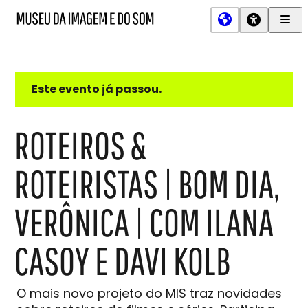
Men
MIS
Museu
Prin
da
Imagem
e
do
Este evento já passou.
Som
ROTEIROS &
ROTEIRISTAS | BOM DIA,
VERÔNICA | COM ILANA
CASOY E DAVI KOLB
O mais novo projeto do MIS traz novidades