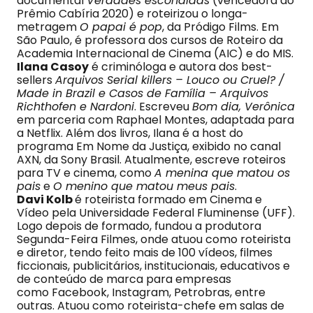
documental
Verdades escondidas
(vencedora do
Prêmio Cabíria 2020) e roteirizou o longa-
metragem
O papai é pop
, da Pródigo Films. Em
São Paulo, é professora dos cursos de Roteiro da
Academia Internacional de Cinema (AIC) e do MIS.
Ilana Casoy
é criminóloga e autora dos best-
sellers
Arquivos Serial killers – Louco ou Cruel? /
Made in Brazil e Casos de Família – Arquivos
Richthofen e Nardoni
. Escreveu
Bom dia, Verônica
em parceria com Raphael Montes, adaptada para
a Netflix. Além dos livros, Ilana é a host do
programa Em Nome da Justiça, exibido no canal
AXN, da Sony Brasil. Atualmente, escreve roteiros
para TV e cinema, como
A menina que matou os
pais
e
O menino que matou meus pais
.
Davi Kolb
é roteirista formado em Cinema e
Vídeo pela Universidade Federal Fluminense (UFF).
Logo depois de formado, fundou a produtora
Segunda-Feira Filmes, onde atuou como roteirista
e diretor, tendo feito mais de 100 vídeos, filmes
ficcionais, publicitários, institucionais, educativos e
de conteúdo de marca para empresas
como Facebook, Instagram, Petrobras, entre
outras. Atuou como roteirista-chefe em salas de