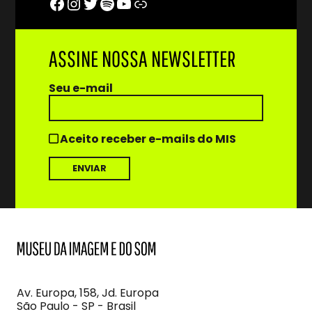
Facebook
Instagram
Twitter
Spotify
Youtube
Trip Advisor
ASSINE NOSSA NEWSLETTER
Seu e-mail
Aceito receber e-mails do MIS
MIS
Museu
da
Imagem
Av. Europa, 158, Jd. Europa
e
São Paulo - SP - Brasil