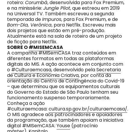
roteiro:
Corumbá
, desenvolvida para Fox Premium,
e na minissérie:
Jungle Pilot
, que estreou em 2019
na Universal TV. Também escreveu a segunda
temporada de
Impuros
, para Fox Premium, e de
Bom-Dia, Verônica
, para Netflix. Escreveu mais
dois projetos que estão em pré-produção.
Atualmente está na sala de roteiro de um projeto
de ficção para Netflix.
SOBRE O
#MISEMCASA
A campanha #MISemCASA traz conteúdos em
diferentes formatos em todas as plataformas
digitais do MIS. A ação acontece em conjunto com
o
#Culturaemcasa
, desenvolvido pela
Secretaria
de Cultura e Economia Criativa
, por conta da
orientação do Centro de Contingência do Covid-19
– que determinou que os equipamentos culturais
do Governo do Estado de São Paulo tenham seu
funcionamento suspenso temporariamente.
Conheça a ação
#culturaemcasa:
cultura.sp.gov.br/culturaemcasa/
.
O MIS agradece aos patrocinadores e apoiadores
da programação, que também apoiam a iniciativa
digital #MISemCASA:
Youse
(patrocínio
máster),
Kapitalo