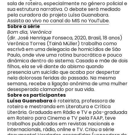
sala de roteiro, especialmente no gênero policial e
sua estrutura narrativa. O debate será mediado
pela curadora do projeto Luísa Guanabara.
Assista ao vivo no canal do MIS no YouTube
.
Sobre a série
Bom dia, Verônica
(dir. José Henrique Fonseca, 2020, Brasil, 18 anos)
Verônica Torres (Tainá Müller) trabalha como
escrivã em uma delegacia de homicídios de São
Paulo, onde vive uma rotina burocrática e pouco
dinâmica dentro do sistema. Casada e mãe de dois
filhos, ela se vê diante do abismo quando
presencia um suicídio que acaba por despertar
nela dolorosas feridas do passado. Na mesma
semana, recebe a ligação anônima de uma mulher
desesperada clamando por sua vida.
Sobre os participantes
Luísa Guanabara
é roteirista, professora de
roteiro e mestranda em Literatura e Crítica
Literária. Graduada em Rádio e TV e pós-graduada
em Roteiro para Cinema e TV pela FAAP, teve
trabalhos publicados em revistas nacionais e
internacionais, rádio, online e TV. Criou a série