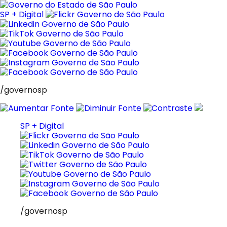
Pular
para
SP + Digital
o
conteúdo
/governosp
SP + Digital
/governosp