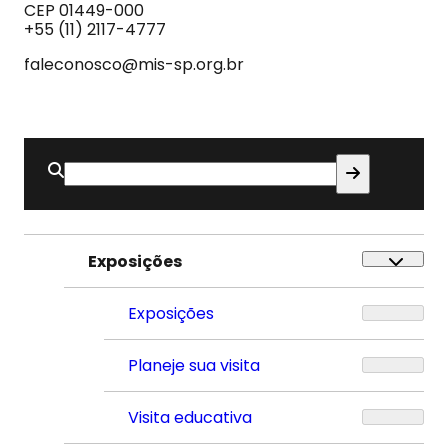
do
CEP 01449-000
Som
+55 (11) 2117-4777
faleconosco@mis-sp.org.br
Buscar
por:
Exposições
Exposições
Planeje sua visita
Visita educativa