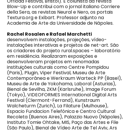
Offload Festival, Bristol). É colunista da revista
Blow-Up e contribui com o jornal italiano Corriere
della Sera, as revistas Neural e Nero, os portais
Textura.org e Exibart. Professor adjunto na
Academia de Arte da Universidade de Nápoles.
Rachel Rosalen e Rafael Marchetti
desenvolvem instalações, projeções, vídeo-
instalações interativas e projetos de net-art. São
os criadores do projeto rural.spaces – laboratório
em residência. Realizaram exposições e
desenvolveram projetos em renomadas
instituições culturais como Centre Pompidou
(Paris), Plugin, Viper Festival, Museu de Arte
Contemporânea e Werkraum Warteck PP (Basel),
Museu de Arte de Yokohama, Laboral (Asturias),
Bienal de Sevilha, ZKM (Karlsruhe), Image Forum
(Tokyo), VIDEOFORMES International Digital Arts
Festival (Clermont-Ferrand), Kunstraum
Walcheturm (Zurich), La Filature (Mulhouse),
Espacio Fundacion Telefónica e Centro Cultural
Recoleta (Buenos Aires), Palazzio Nuovo (Nápoles),
Instituto Tomie Ohtake, MIS, Paço das Artes e File
(São Paulo), Bienal de Vídeo Arte de Tel Aviv, Ars