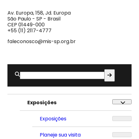
MIS
Museu
da
Imagem
Av. Europa, 158, Jd. Europa
e
São Paulo - SP - Brasil
do
CEP 01449-000
Som
+55 (11) 2117-4777
faleconosco@mis-sp.org.br
Buscar
por:
Exposições
Exposições
Planeje sua visita