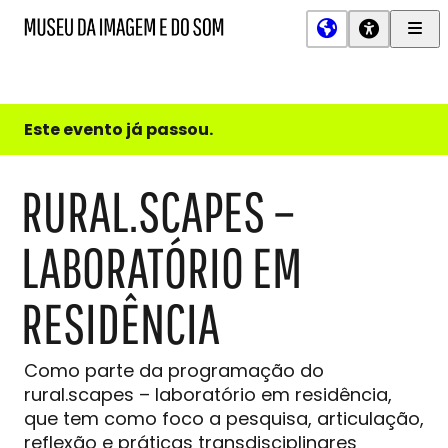
Men
MIS
Museu
Prin
da
Imagem
e
do
Este evento já passou.
Som
RURAL.SCAPES –
LABORATÓRIO EM
RESIDÊNCIA
Como parte da programação do
rural.scapes – laboratório em residência,
que tem como foco a pesquisa, articulação,
reflexão e práticas transdisciplinares