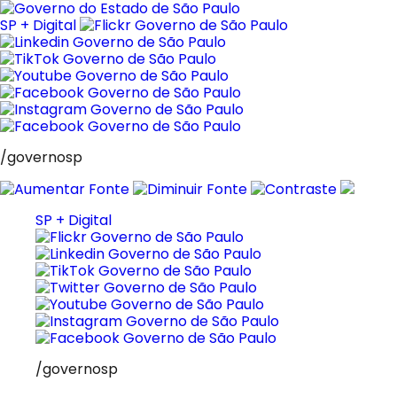
Pular
para
SP + Digital
o
conteúdo
/governosp
SP + Digital
/governosp