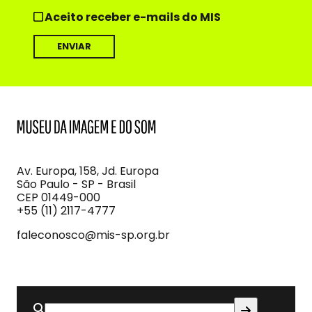
Aceito receber e-mails do MIS
MIS
Museu
da
Imagem
Av. Europa, 158, Jd. Europa
e
São Paulo - SP - Brasil
do
CEP 01449-000
Som
+55 (11) 2117-4777
faleconosco@mis-sp.org.br
Buscar