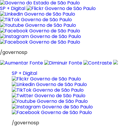
Pular
para
SP + Digital
o
conteúdo
/governosp
SP + Digital
/governosp