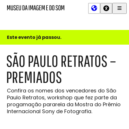
Men
MIS
Museu
Prin
da
Imagem
e
do
Este evento já passou.
Som
SÃO PAULO RETRATOS –
PREMIADOS
Confira os nomes dos vencedores do São
Paulo Retratos, workshop que fez parte da
progamação pararela da Mostra do Prêmio
Internacional Sony de Fotografia.