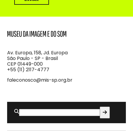
MIS
Museu
da
Imagem
Av. Europa, 158, Jd. Europa
e
São Paulo - SP - Brasil
do
CEP 01449-000
Som
+55 (11) 2117-4777
faleconosco@mis-sp.org.br
Buscar
por: