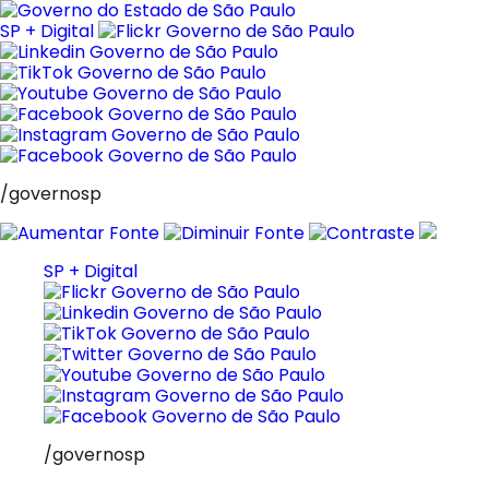
Pular
para
SP + Digital
o
conteúdo
/governosp
SP + Digital
/governosp