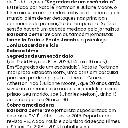
de Todd Haynes, “
Segredos de um escândalo”
.
Estrelado por Natalie Portman e Juliane Moore, o
filme circulou em grandes festivais de cinema pelo
mundo, além de ser destaques nas principais
cerimônias de premiação da temporada. Após a
sessão haverá um debate mediado pela jornalista
Barbara Demerov
com as também jornalistas
Isabella Faria
e
Paula Jacob
e a psicóloga
Jonia Lacerda Felicio
.
Sobre o filme
Segredos de um escândalo
(dir. Todd Haynes, EUA, 2023, 114 min, 16 anos)
Em “Segredos de um escândalo”, Natalie Portman
interpreta Elizabeth Berry, uma atriz em pesquisa
para seu próximo papel no cinema: Gracie
Atherton-Yoo (Julianne Moore), que 20 anos atrás
viveu um romance que causou escândalo e a sua
prisão. Seu marido, Joe (Charles Melton), tinha 13
anos na época e Gracie, 36.
Sobre a mediadora
Barbara Demerov
é jornalista especializada em
cinema e TV. É crítica desde 2015. Repórter da
revista VEJA São Paulo e colunista da seção Filmes
e Séries. De 2018 a 2021, trabalhou no