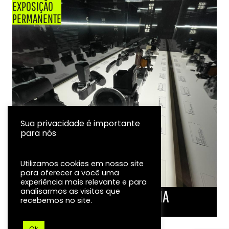
EXPOSIÇÃO
PERMANENTE
Sua privacidade é importante
para nós
Utilizamos cookies em nosso site
para oferecer a você uma
experiência mais relevante e para
analisarmos as visitas que
LINHA DO TEMPO DA FOTOGRAFIA
recebemos no site.
EXPOSIÇÃO
Ok