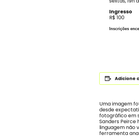
sextas, 19h 
Ingresso
R$ 100
Inscrições enc
Adicione 
Uma imagem foto
desde expectati
fotográfico em 
Sanders Peirce 
linguagem não v
ferramenta anal