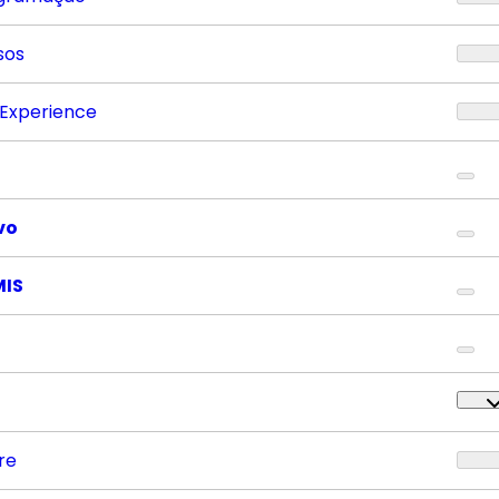
sos
 Experience
vo
MIS
re