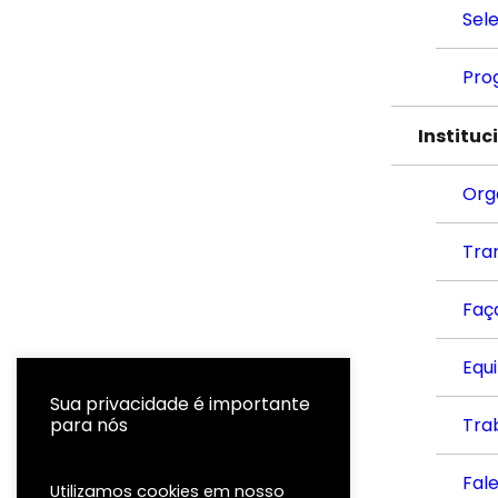
Sel
Pro
Instituc
Org
Tra
Faç
Equ
Sua privacidade é importante
para nós
Tra
Fal
Utilizamos cookies em nosso