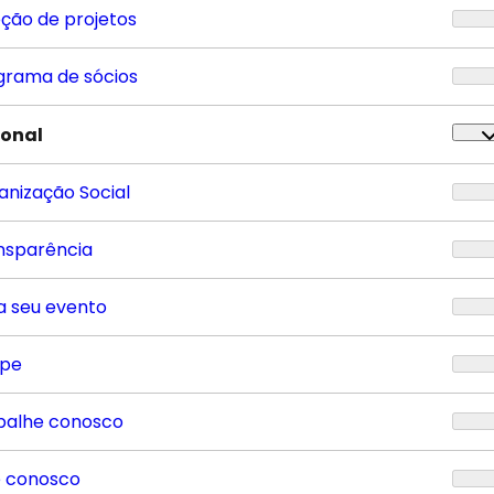
eção de projetos
grama de sócios
ional
anização Social
nsparência
a seu evento
ipe
balhe conosco
e conosco