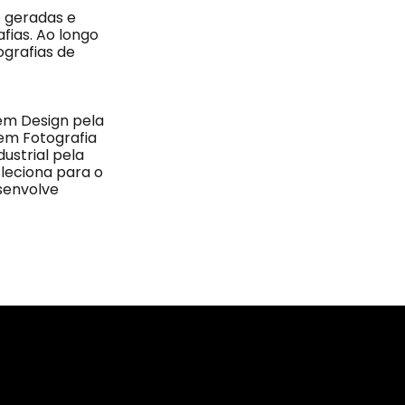
 geradas e
fias. Ao longo
ografias de
 em Design pela
 em Fotografia
ustrial pela
 leciona para o
esenvolve