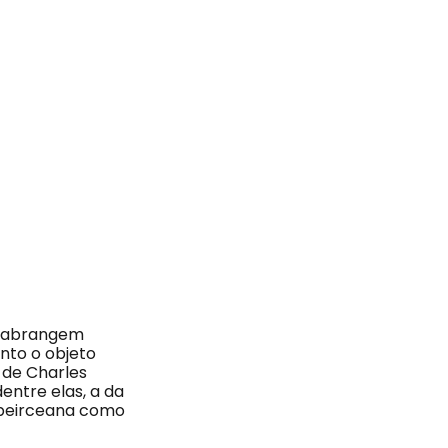
ue abrangem
nto o objeto
 de Charles
entre elas, a da
a peirceana como