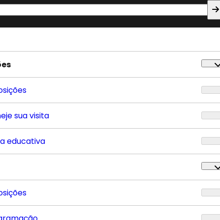
ões
osições
eje sua visita
ta educativa
osições
gramação