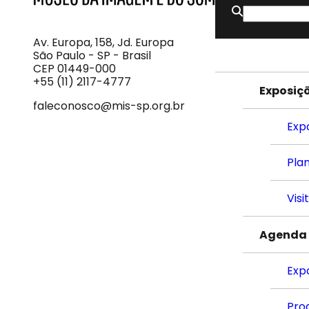
Buscar
MIS
Museu
por:
da
Imagem
Av. Europa, 158, Jd. Europa
e
São Paulo - SP - Brasil
do
CEP 01449-000
Som
+55 (11) 2117-4777
Exposiç
faleconosco@mis-sp.org.br
Exp
Plan
Visi
Agenda
Exp
Pro