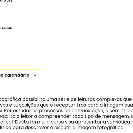
às 22h
erradas
ao calendário
gráfica possibilita uma série de leituras complexas q
vas e suposições que o receptor trás para a imagem qua
si. Por estudar os processos de comunicação, a semiótica
habilita o leitor a compreender todo tipo de mensagem, d
erbal. Desta forma, o curso visa apresentar a semiótic
ítica para descrever e discutir a imagem fotográfica.