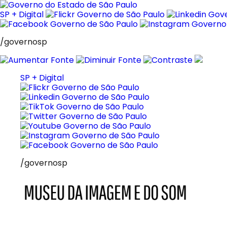
Pular
para
SP + Digital
o
conteúdo
/governosp
SP + Digital
/governosp
MIS
Museu
da
Imagem