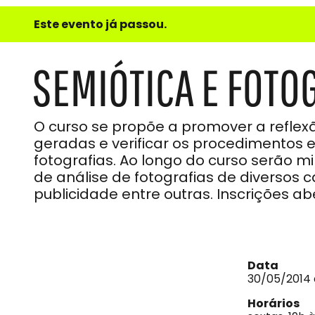
e
Este evento já passou.
do
Som
SEMIÓTICA E FOTO
O curso se propõe a promover a refl
geradas e verificar os procedimentos e
fotografias. Ao longo do curso serão m
de análise de fotografias de diversos 
publicidade entre outras. Inscrições ab
Data
30/05/2014 
Horários