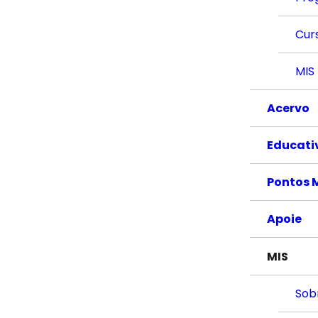
Cur
MIS
Acervo
Educati
Pontos 
Apoie
MIS
Sob