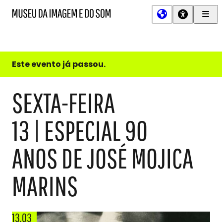
Men
MIS
Museu
Prin
da
Imagem
e
do
Este evento já passou.
Som
SEXTA-FEIRA
13 | ESPECIAL 90
ANOS DE JOSÉ MOJICA
MARINS
13.03