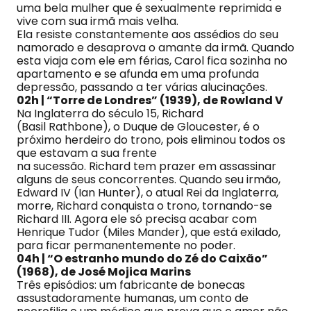
uma bela mulher que é sexualmente reprimida e
vive com sua irmã mais velha.
Ela resiste constantemente aos assédios do seu
namorado e desaprova o amante da irmã. Quando
esta viaja com ele em férias, Carol fica sozinha no
apartamento e se afunda em uma profunda
depressão, passando a ter várias alucinações.
02h | “Torre de Londres” (1939), de Rowland V
Na Inglaterra do século 15, Richard
(Basil Rathbone), o Duque de Gloucester, é o
próximo herdeiro do trono, pois eliminou todos os
que estavam a sua frente
na sucessão. Richard tem prazer em assassinar
alguns de seus concorrentes. Quando seu irmão,
Edward IV (Ian Hunter), o atual Rei da Inglaterra,
morre, Richard conquista o trono, tornando-se
Richard III. Agora ele só precisa acabar com
Henrique Tudor (Miles Mander), que está exilado,
para ficar permanentemente no poder.
04h | “O estranho mundo do Zé do Caixão”
(1968), de José Mojica Marins
Três episódios: um fabricante de bonecas
assustadoramente humanas, um conto de