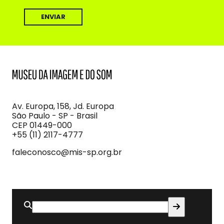
MIS
Museu
da
Imagem
Av. Europa, 158, Jd. Europa
e
São Paulo - SP - Brasil
do
CEP 01449-000
Som
+55 (11) 2117-4777
faleconosco@mis-sp.org.br
Buscar
por: