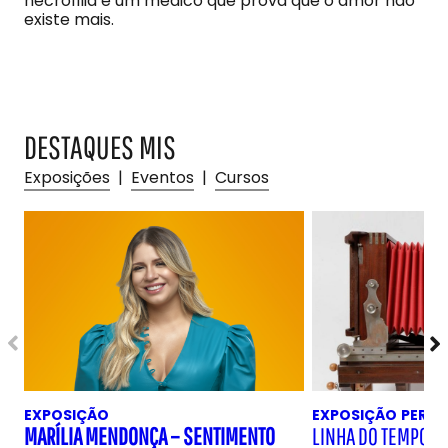
necrofilia e um médico que prova que o amor não
existe mais.
DESTAQUES MIS
Exposições
|
Eventos
|
Cursos
EXPOSIÇÃO
EXPOSIÇÃO
PERM
MARÍLIA MENDONÇA – SENTIMENTO
LINHA DO TEMPO D