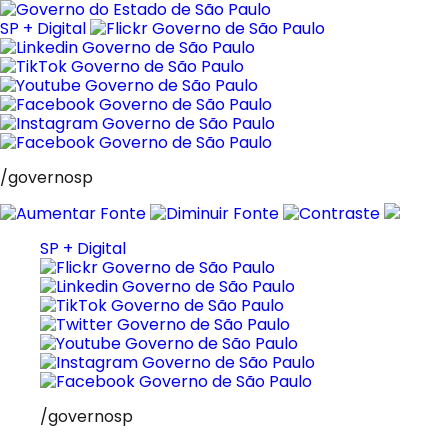
Pular
para
SP + Digital
o
conteúdo
/governosp
SP + Digital
/governosp