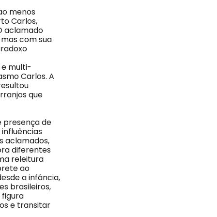
 ao menos
to Carlos,
 O aclamado
, mas com sua
aradoxo
e multi-
asmo Carlos. A
resultou
rranjos que
e presença de
 influências
ns aclamados,
ra diferentes
a releitura
prete ao
esde a infância,
 brasileiros,
 figura
s e transitar