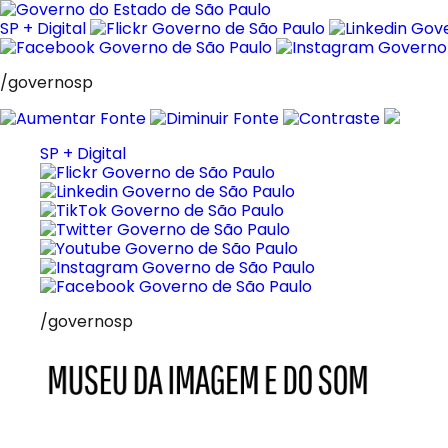
Pular
para
SP + Digital
o
conteúdo
/governosp
SP + Digital
/governosp
MIS
Museu
da
Imagem