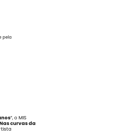
e pela
anos
“, o MIS
Nas curvas da
rtista