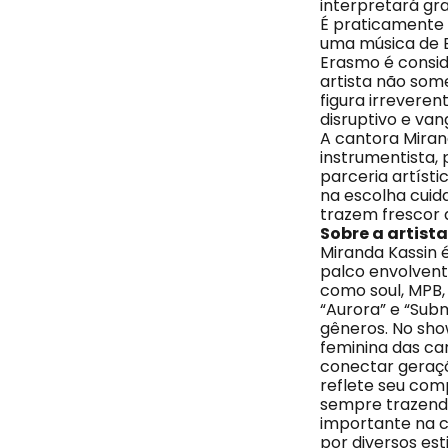
interpretará g
É praticamente 
uma música de E
Erasmo é consid
artista não som
figura irrevere
disruptivo e va
A cantora Miran
instrumentista,
parceria artísti
na escolha cuid
trazem frescor a
Sobre a artista
Miranda Kassin 
palco envolvente
como soul, MPB,
“Aurora” e “Sub
gêneros. No sho
feminina das ca
conectar geraçõe
reflete seu com
sempre trazendo
importante na ce
por diversos esti