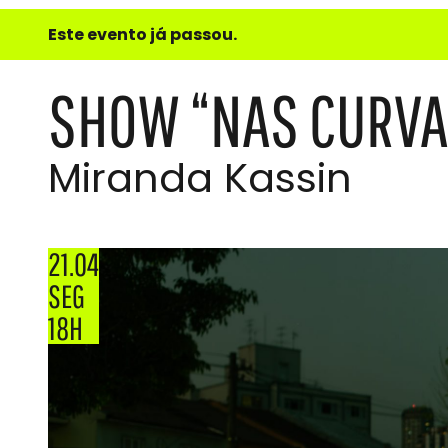
e
Este evento já passou.
do
Som
SHOW “NAS CURVA
Miranda Kassin
21.04
SEG
18H