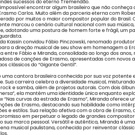
randes sucessos do eterno Tremendão.
impossível encontrar algum brasileiro que não conheça
rasmo Carlos. Muito além da parceria eterna com Rober
erado por muitos o maior compositor popular do Brasil.
ente marcou o cenário cultural nacional com sua música
nte, adotando uma postura de homem forte e frágil, um p
nguardista.
da Kassin convidou Fábio Pinczowski, renomado produtor 
 para a direção musical de seu show em homenagem a Er
ca entre Fábio e Miranda, consolidada ao longo dos anos, 
adosa de canções de Erasmo, apresentadas com novos a
os clássicos do “Gigante Gentil”.
é uma cantora brasileira conhecida por sua voz potente 
. Sua carreira celebra a diversidade musical, misturando
 rock e samba, além de projetos autorais. Com dois álbu
mersa”, ela mantém uma identidade única enquanto explo
w “Nas curvas da estrada de Erasmo”, Miranda oferece um
nções de Erasmo, destacando sua habilidade como intér
s e estilos. Sua relação afetiva com a obra de Erasmo, d
promisso em perpetuar o legado de grandes compositores
 sua marca pessoal. Versátil e autêntica, Miranda é uma
na musical paulistana, conhecida por reinventar clássico
los.