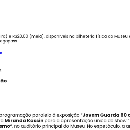
eira) e R$20,00 (meia), disponíveis na bilheteria física do Museu 
Megapass
R
S
ção
programação paralela à exposição “
Jovem Guarda 60 
ra
Miranda Kassin
para a apresentação única do show “
asmo
“, no auditório principal do Museu. No espetáculo, a a