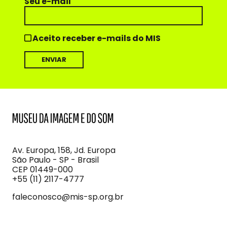
Seu e-mail
Aceito receber e-mails do MIS
MIS
Museu
da
Imagem
Av. Europa, 158, Jd. Europa
e
São Paulo - SP - Brasil
do
CEP 01449-000
Som
+55 (11) 2117-4777
faleconosco@mis-sp.org.br