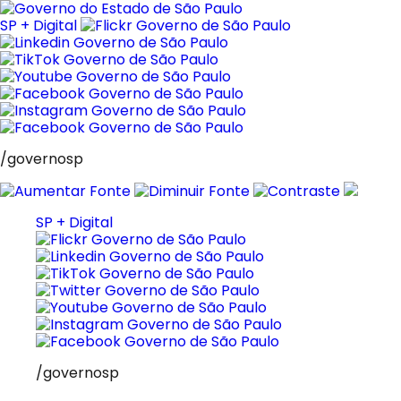
Pular
para
SP + Digital
o
conteúdo
/governosp
SP + Digital
/governosp