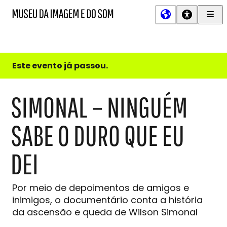
Men
MIS
Museu
Prin
da
Imagem
e
do
Este evento já passou.
Som
SIMONAL – NINGUÉM
SABE O DURO QUE EU
DEI
Por meio de depoimentos de amigos e
inimigos, o documentário conta a história
da ascensão e queda de Wilson Simonal