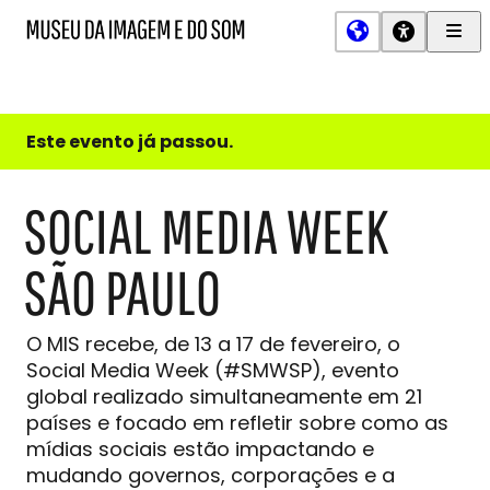
Men
MIS
Museu
Prin
da
Imagem
e
do
Este evento já passou.
Som
SOCIAL MEDIA WEEK
SÃO PAULO
O MIS recebe, de 13 a 17 de fevereiro, o
Social Media Week (#SMWSP), evento
global realizado simultaneamente em 21
países e focado em refletir sobre como as
mídias sociais estão impactando e
mudando governos, corporações e a