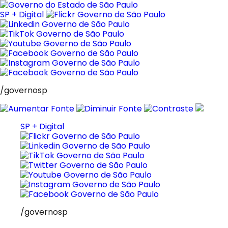
Pular
para
SP + Digital
o
conteúdo
/governosp
SP + Digital
/governosp