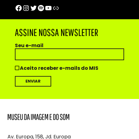
Facebook
Instagram
Twitter
Spotify
Youtube
Trip Advisor
ASSINE NOSSA NEWSLETTER
Seu e-mail
Aceito receber e-mails do MIS
MIS
Museu
da
Imagem
Av. Europa, 158, Jd. Europa