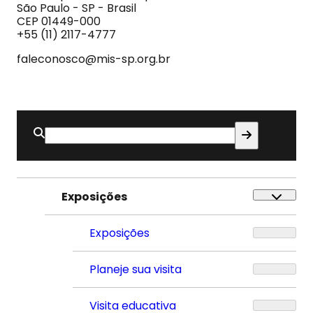
e
São Paulo - SP - Brasil
do
CEP 01449-000
Som
+55 (11) 2117-4777
faleconosco@mis-sp.org.br
Buscar
por:
Exposições
Exposições
Planeje sua visita
Visita educativa