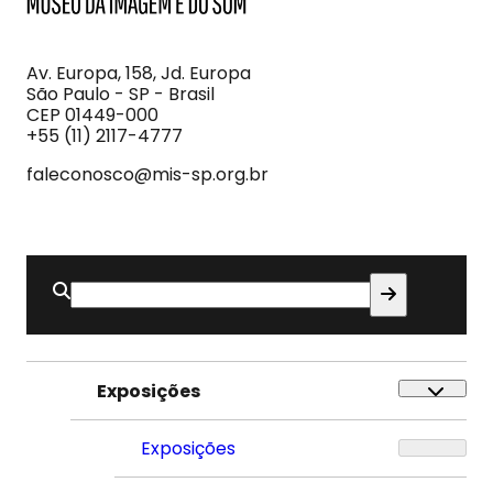
MIS
Museu
da
Imagem
Av. Europa, 158, Jd. Europa
e
São Paulo - SP - Brasil
do
CEP 01449-000
Som
+55 (11) 2117-4777
faleconosco@mis-sp.org.br
Buscar
por:
Exposições
Exposições