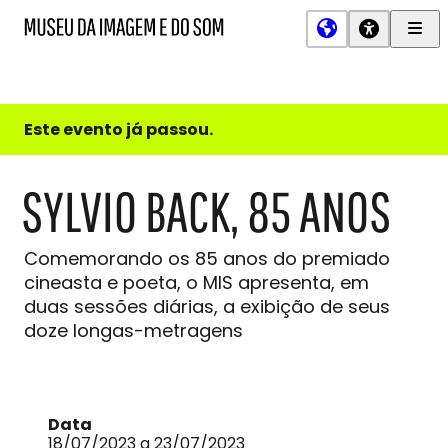
Men
MIS
Museu
Prin
da
Imagem
e
do
Este evento já passou.
Som
SYLVIO BACK, 85 ANOS
Comemorando os 85 anos do premiado
cineasta e poeta, o MIS apresenta, em
duas sessões diárias, a exibição de seus
doze longas-metragens
Data
18/07/2023 a 23/07/2023