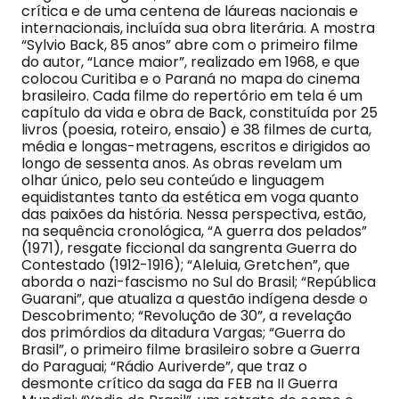
crítica e de uma centena de láureas nacionais e
internacionais, incluída sua obra literária. A mostra
“Sylvio Back, 85 anos” abre com o primeiro filme
do autor, “Lance maior”, realizado em 1968, e que
colocou Curitiba e o Paraná no mapa do cinema
brasileiro. Cada filme do repertório em tela é um
capítulo da vida e obra de Back, constituída por 25
livros (poesia, roteiro, ensaio) e 38 filmes de curta,
média e longas-metragens, escritos e dirigidos ao
longo de sessenta anos. As obras revelam um
olhar único, pelo seu conteúdo e linguagem
equidistantes tanto da estética em voga quanto
das paixões da história. Nessa perspectiva, estão,
na sequência cronológica, “A guerra dos pelados”
(1971), resgate ficcional da sangrenta Guerra do
Contestado (1912-1916); “Aleluia, Gretchen”, que
aborda o nazi-fascismo no Sul do Brasil; “República
Guarani”, que atualiza a questão indígena desde o
Descobrimento; “Revolução de 30”, a revelação
dos primórdios da ditadura Vargas; “Guerra do
Brasil”, o primeiro filme brasileiro sobre a Guerra
do Paraguai; “Rádio Auriverde”, que traz o
desmonte crítico da saga da FEB na II Guerra