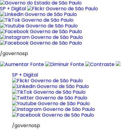
Pular
para
SP + Digital
o
conteúdo
/governosp
SP + Digital
/governosp