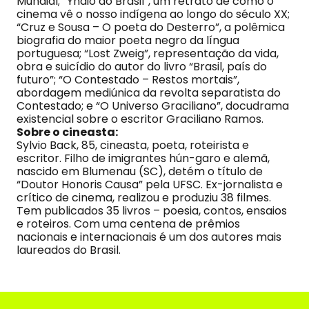
Mundial; “Yndio do Brasil”, um retrato de como o
cinema vê o nosso indígena ao longo do século XX;
“Cruz e Sousa – O poeta do Desterro”, a polêmica
biografia do maior poeta negro da língua
portuguesa; “Lost Zweig”, representação da vida,
obra e suicídio do autor do livro “Brasil, país do
futuro”; “O Contestado – Restos mortais”,
abordagem mediúnica da revolta separatista do
Contestado; e “O Universo Graciliano”, docudrama
existencial sobre o escritor Graciliano Ramos.
Sobre o cineasta:
Sylvio Back, 85, cineasta, poeta, roteirista e
escritor. Filho de imigrantes hún-garo e alemã,
nascido em Blumenau (SC), detém o título de
“Doutor Honoris Causa” pela UFSC. Ex-jornalista e
crítico de cinema, realizou e produziu 38 filmes.
Tem publicados 35 livros – poesia, contos, ensaios
e roteiros. Com uma centena de prêmios
nacionais e internacionais é um dos autores mais
laureados do Brasil.