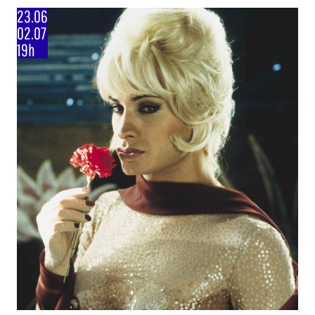
23.06
02.07
19h