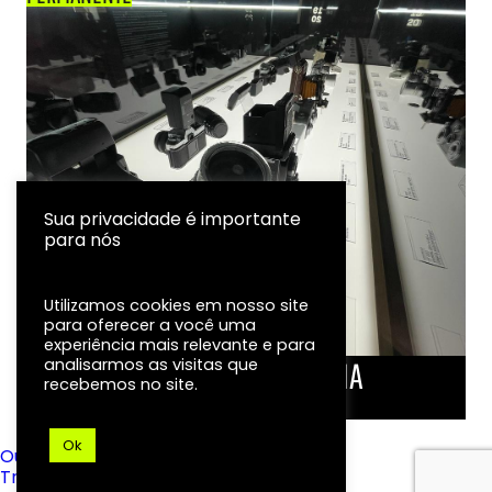
Sua privacidade é importante
para nós
Utilizamos cookies em nosso site
para oferecer a você uma
experiência mais relevante e para
analisarmos as visitas que
LINHA DO TEMPO DA FOTOGRAFIA
recebemos no site.
EXPOSIÇÃO
Ok
Ouvidoria
Transparência