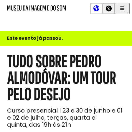
Men
MIS
Museu
Prin
da
Imagem
e
do
Este evento já passou.
Som
TUDO SOBRE PEDRO
ALMODÓVAR: UM TOUR
PELO DESEJO
Curso presencial | 23 e 30 de junho e 01
e 02 de julho, terças, quarta e
quinta, das 19h às 21h