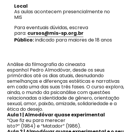
Local
As aulas acontecem presencialmente no
MIS
Para eventuais dúvidas, escreva
para:
cursos@mis-sp.org.br
Público:
indicado para maiores de 18 anos
Análise da filmografia do cineasta
espanhol Pedro Almodóvar, desde os seus
primórdios até os dias atuais, desnudando
semelhanças e diferenças estéticas e narrativas
em cada uma das suas três fases. O curso explora,
ainda, o mundo da psicanálise com questões
relacionadas a identidade de gênero, orientação
sexual, amor, paixão, amizade, solidariedade e a
ética do desejo.
Aula 1 | Almodóvar quase experimental
“Que fiz eu para merecer
isto?” (1984) e “Matador” (1986).
Aula 2 | Almodóvar quase experimental e o seu