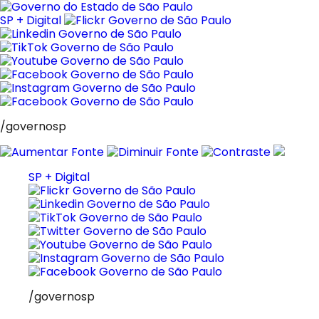
Pular
para
SP + Digital
o
conteúdo
/governosp
SP + Digital
/governosp