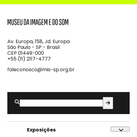
MIS
Museu
da
Imagem
Av. Europa, 158, Jd. Europa
e
São Paulo - SP - Brasil
do
CEP 01449-000
Som
+55 (11) 2117-4777
faleconosco@mis-sp.org.br
Buscar
por:
Exposições