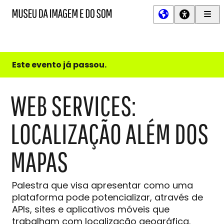
Men
MIS
Museu
Prin
da
Imagem
e
do
Este evento já passou.
Som
WEB SERVICES:
LOCALIZAÇÃO ALÉM DOS
MAPAS
Palestra que visa apresentar como uma
plataforma pode potencializar, através de
APIs, sites e aplicativos móveis que
trabalham com localização geográfica.