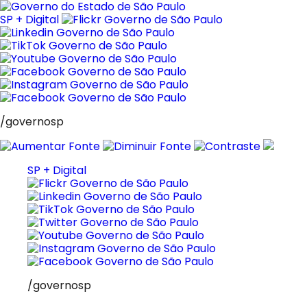
Pular
para
SP + Digital
o
conteúdo
/governosp
SP + Digital
/governosp