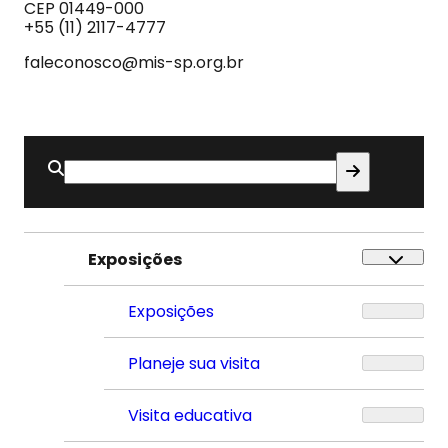
do
CEP 01449-000
Som
+55 (11) 2117-4777
faleconosco@mis-sp.org.br
Buscar
por:
Exposições
Exposições
Planeje sua visita
Visita educativa