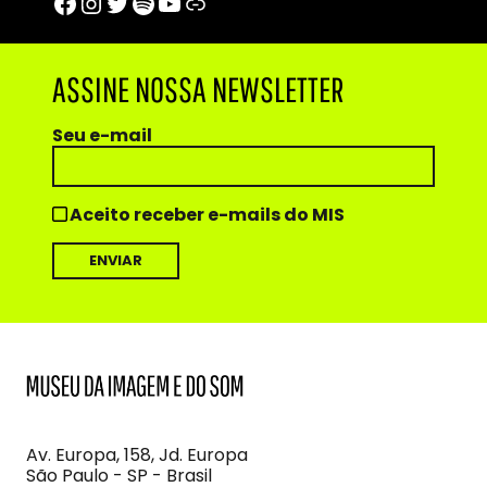
Facebook
Instagram
Twitter
Spotify
Youtube
Trip Advisor
ASSINE NOSSA NEWSLETTER
Seu e-mail
Aceito receber e-mails do MIS
MIS
Museu
da
Imagem
Av. Europa, 158, Jd. Europa
e
São Paulo - SP - Brasil