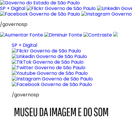
Pular
para
SP + Digital
o
conteúdo
/governosp
SP + Digital
/governosp
MIS
Museu
da
Imagem