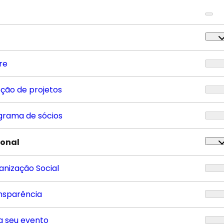
re
eção de projetos
grama de sócios
ional
anização Social
nsparência
a seu evento