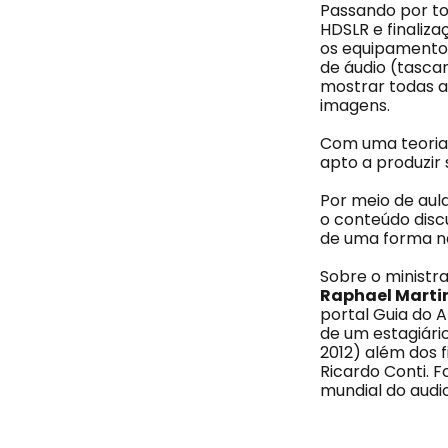
Passando por to
HDSLR e finaliz
os equipamento
de áudio (tascam
mostrar todas a
imagens.
Com uma teoria 
apto a produzir
Por meio de aul
o conteúdo disc
de uma forma na
Sobre o ministra
Raphael Marti
portal Guia do 
de um estagiário
2012) além dos 
Ricardo Conti. F
mundial do audio