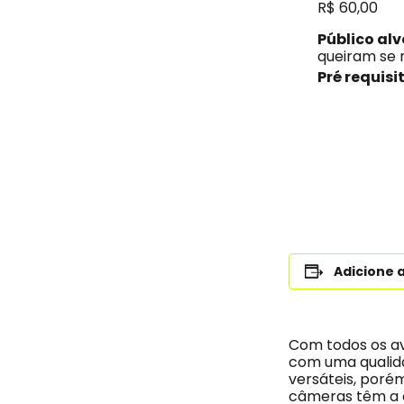
R$ 60,00
Público alv
queiram se 
Pré requisi
Adicione 
Com todos os av
com uma qualida
versáteis, poré
câmeras têm a 