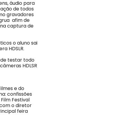
ens, áudio para
ização de todos
mo gravadores
 grua afim de
 na captura de
icos o aluno sai
era HDSLR.
de testar todo
s câmeras HDLSR
ilmes e do
na: confissões
Film Festival
 com o diretor
ncipal feira