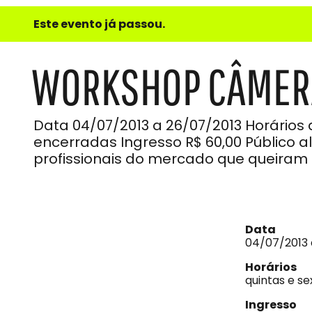
e
Este evento já passou.
do
Som
WORKSHOP CÂMER
Data 04/07/2013 a 26/07/2013 Horários q
encerradas Ingresso R$ 60,00 Público a
profissionais do mercado que queiram s
Data
04/07/2013 
Horários
quintas e se
Ingresso