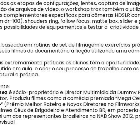
das as etapas de configurações, lentes, captura de imag
ação de arquivos de vídeo, o workshop traz também a util
s complementares específicos para câmeras HDSLR co
 dr-100), shouders ring, follow focus, matte box, slider e
s possibilidades de equipamentos e testar a criatividade
baseada em rotinas de set de filmagem e exercícios prát
 seus filmes do documentário à ficção utilizando uma câm
as extremamente práticas os alunos têm a oportunidade 
utido em aula e criar o seu processo de trabalho com a
tural e prática.
nte:
nez
é sócio-proprietário e Diretor Multimídia da Dummy F
Ator. Produziu filmes como a comédia premiada “Mega Ce
” (Prêmio Melhor Roteiro e Novos Diretores no Filmworks 
filmes Céus de Brigadeiro e Atendimento BR, em parceria
oi um dos representantes brasileiros na NAB Show 2012, pri
visual.