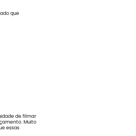
cado que
idade de filmar
rçamento. Muito
ue essas