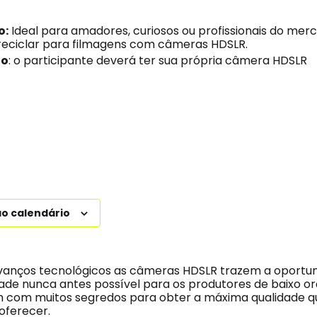
o:
Ideal para amadores, curiosos ou profissionais do mer
reciclar para filmagens com câmeras HDSLR.
to
: o participante deverá ter sua própria câmera HDSLR
ao calendário
anços tecnológicos as câmeras HDSLR trazem a oportun
de nunca antes possível para os produtores de baixo o
m com muitos segredos para obter a máxima qualidade q
oferecer.