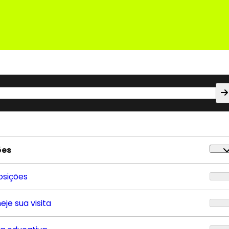
ões
osições
eje sua visita