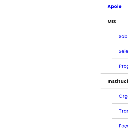
Apoie
MIS
Sob
Sel
Pro
Instituc
Org
Tra
Faç