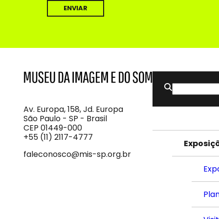
Buscar
MIS
Museu
por:
da
Imagem
Av. Europa, 158, Jd. Europa
e
São Paulo - SP - Brasil
do
CEP 01449-000
Som
+55 (11) 2117-4777
Exposiç
faleconosco@mis-sp.org.br
Exp
Plan