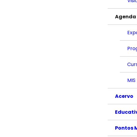
Visi
Agenda
Exp
Pro
Cur
MIS
Acervo
Educati
Pontos 