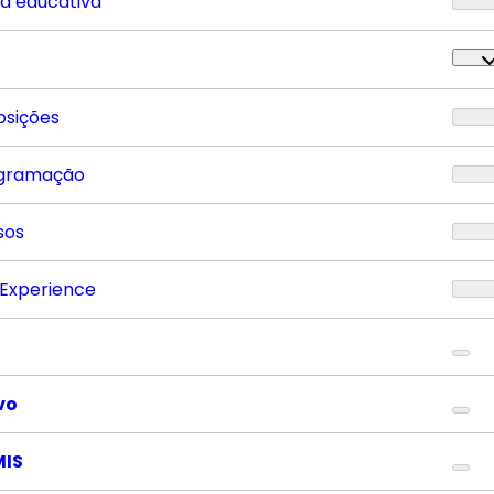
ta educativa
osições
gramação
sos
 Experience
vo
MIS